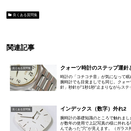
良くある質問集
関連記事
クォーツ時計のステップ運針
良くある質問集
時計の「コチコチ音」が気になって眠れ
腕時計でも目覚ましでも同じ。クォー
針」秒針が”1秒1秒”止まりながらステ
インデックス（数字）外れ2
良くある質問集
腕時計の基礎知識のところで触れまし
が数年の使用で上記写真の様に外れる
んであった”穴”が見えます。（ガラス外