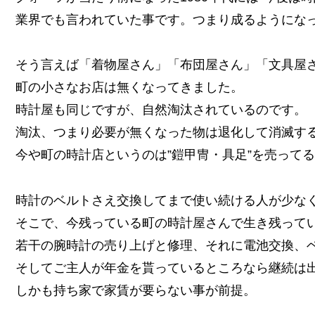
業界でも言われていた事です。つまり成るようにな
そう言えば「着物屋さん」「布団屋さん」「文具屋
町の小さなお店は無くなってきました。
時計屋も同じですが、自然淘汰されているのです。
淘汰、つまり必要が無くなった物は退化して消滅す
今や町の時計店というのは”鎧甲冑・具足”を売って
時計のベルトさえ交換してまで使い続ける人が少な
そこで、今残っている町の時計屋さんで生き残って
若干の腕時計の売り上げと修理、それに電池交換、
そしてご主人が年金を貰っているところなら継続は
しかも持ち家で家賃が要らない事が前提。