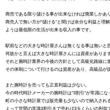
商売である限り儲ける事が出来なければ廃業しかあ
商売人で無い方が”儲ける”と聞けば余分な利益と理
ようは最低限の生活が出来る収入の事です。
駅前などの大きな時計屋さんは無くなる事は無いと
何故かと言えば大きな時計屋さんには資産がありま
それと腕時計業界の今後の方針として高級化路線に
その体制について行けるのは資産があり、高級品が
また腕時計を売っても正直利益は少ない。
今の時代時計メーカーの腕時計は”3割引”が常識にな
町の小さな時計屋では販売量も少ないので納入され
よって世間の常識3割引きで売れば3％くらいの利益