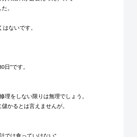
した。
。
くはないです。
30日”です。
、
の修理をしない限りは無理でしょう。
に儲かるとは言えませんが。
時計では食っていけない”