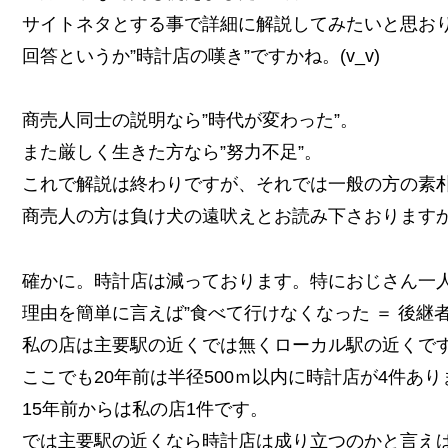
サイトネタとする事で詳細に解説してみたいと思お
回答というか”時計店の嘆き”ですかね。(v_v)
商売人同士の説明なら”時代が変わった”。
また厳しく生きた方なら”努力不足”。
これで解説は終わりですが、それでは一般の方の素
商売人の方は負け犬の遠吠えとお読み下さおります
確かに。時計店は減っております。特におじさん一
理由を簡単に言えば”食べて行けなくなった ＝ 後継
私の店は主要駅の近くでは無くローカル駅の近くで
ここでも20年前は半径500ｍ以内に時計店が4件あ
15年前からは私の店1件です。
では主要駅の近くなら時計店は成り立つのかと言え