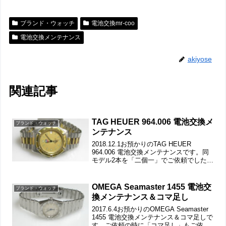
ブランド・ウォッチ
電池交換mr-coo
電池交換メンテナンス
akiyose
関連記事
TAG HEUER 964.006 電池交換メ
ブランド・ウォッチ
ンテナンス
2018.12.1お預かりのTAG HEUER
964.006 電池交換メンテナンスです。同
モデル2本を「二個一」でご依頼でしたの
で一旦はお断りしたご依頼ですが1本の電
池交換メンテナンスということで受けつ
けました。二個一ですが、流れで行う
OMEGA Seamaster 1455 電池交
ブランド・ウォッチ
事...
換メンテナンス＆コマ足し
2017.6.4お預かりのOMEGA Seamaster
1455 電池交換メンテナンス＆コマ足しで
す。ご依頼の時に「コマ足し」もご依頼