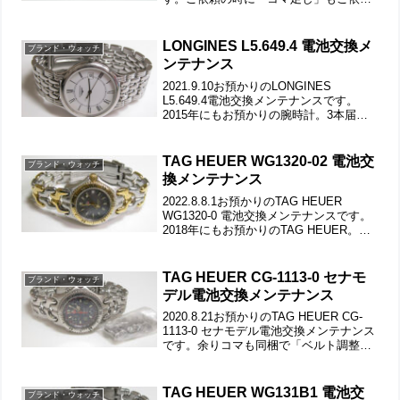
で。外すのは簡単ですが足すとなればご
自身で調達して頂く必要があります。さ
すがにガラ箱にはブランド・ウォッ...
LONGINES L5.649.4 電池交換メ
ブランド・ウォッチ
ンテナンス
2021.9.10お預かりのLONGINES
L5.649.4電池交換メンテナンスです。
2015年にもお預かりの腕時計。3本届い
たうちの1本で2本は「POLALIS」と
「CORUM」竜頭の動きをチェックし
て。ステンレス無垢バンドに三つ折れ
TAG HEUER WG1320-02 電池交
ブランド・ウォッチ
プ...
換メンテナンス
2022.8.8.1お預かりのTAG HEUER
WG1320-0 電池交換メンテナンスです。
2018年にもお預かりのTAG HEUER。竜
頭の動きをチェックして。ステンレス無
垢バンドに三つ折れダブルロック。微調
整位置をチェックします。ラグ...
TAG HEUER CG-1113-0 セナモ
ブランド・ウォッチ
デル電池交換メンテナンス
2020.8.21お預かりのTAG HEUER CG-
1113-0 セナモデル電池交換メンテナンス
です。余りコマも同梱で「ベルト調整・2
コマ追加」もご依頼です。竜頭の動きを
チェックして。ステンレス無垢バンドに
三つ折れダブルロック。微調整位置...
TAG HEUER WG131B1 電池交
ブランド・ウォッチ