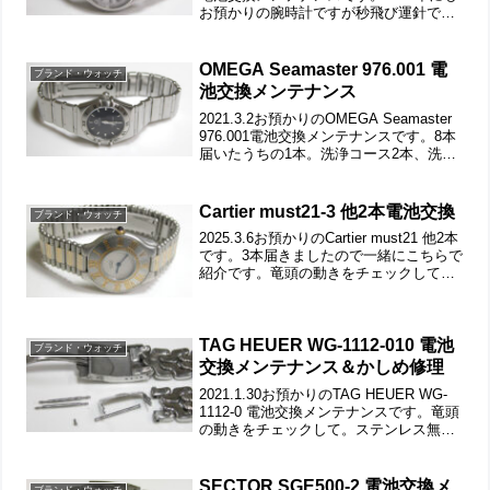
お預かりの腕時計ですが秒飛び運針で到
着。 今回「洗浄の有無は任せるコース」
で受け付けました。竜頭の動きをチェッ
クして。ステンレス...
OMEGA Seamaster 976.001 電
ブランド・ウォッチ
池交換メンテナンス
2021.3.2お預かりのOMEGA Seamaster
976.001電池交換メンテナンスです。8本
届いたうちの1本。洗浄コース2本、洗浄
無しコース6本でのお預かり。こちらでは
洗浄コースのSeamasterをご紹介。もう1
本の洗浄は「オー...
Cartier must21-3 他2本電池交換
ブランド・ウォッチ
2025.3.6お預かりのCartier must21 他2本
です。3本届きましたので一緒にこちらで
紹介です。竜頭の動きをチェックして。
ステンレス無垢バンドに両開きバック
ル。裏蓋は6本ネジで留まっていて裏蓋記
載。これがムーブメントで。ムーブ...
TAG HEUER WG-1112-010 電池
ブランド・ウォッチ
交換メンテナンス＆かしめ修理
2021.1.30お預かりのTAG HEUER WG-
1112-0 電池交換メンテナンスです。竜頭
の動きをチェックして。ステンレス無垢
バンドに三つ折れダブルロック。微調整
位置をチェックします。ラグ部のバネ棒
は洗浄します。バックルの汚れもチェ...
SECTOR SGE500-2 電池交換メ
ブランド・ウォッチ