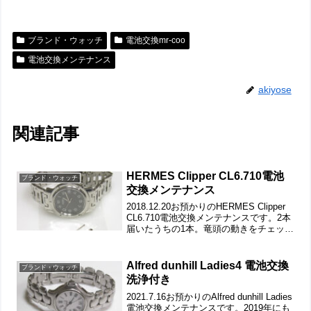
ブランド・ウォッチ
電池交換mr-coo
電池交換メンテナンス
akiyose
関連記事
HERMES Clipper CL6.710電池
ブランド・ウォッチ
交換メンテナンス
2018.12.20お預かりのHERMES Clipper
CL6.710電池交換メンテナンスです。2本
届いたうちの1本。竜頭の動きをチェック
しますが不動です。固着しており回す事
も引くことも出来ません。ステンレス無
垢バンドに三つ折れバックル...
Alfred dunhill Ladies4 電池交換
ブランド・ウォッチ
洗浄付き
2021.7.16お預かりのAlfred dunhill Ladies
電池交換メンテナンスです。2019年にも