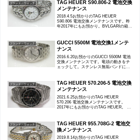
形に切り抜き。中央に穴を空...
TAG HEUER S90.806-2 電池交換
ブランド・ウォッチ
メンテナンス
2018.4.5お預かりのTAG HEUER
S90.806 電池交換メンテナンスです。昨
年2017年にもお預かり。BVLGARIの箱で
すがTAG HEUERです。竜頭の動きをチ
ェックして。ステンレス無垢バンドに三
つ折れダブルロック。微調整...
GUCCI 5500M 電池交換1メンテ
ブランド・ウォッチ
ナンス
2016.6.20お預かりのGUCCI 5500M 電池
交換メンテナンスです。竜頭の動きをチ
ェックして。ステンレス無垢バンドに両
開きバックル。バックルの汚れもチェッ
クします。バネ棒も洗浄します。ラグ部
の汚れや裏蓋の裏側もチェックして。パ
TAG HEUER 570.206-5 電池交換
ブランド・ウォッチ
ッキ...
メンテナンス
2021.6.25お預かりのTAG HEUER
570.206 電池交換メンテナンスです。
2017年にもお預かりのTAG HEUER。 定
期的に電池交換＆洗浄コースをされてお
り非常に奇麗な状態です。竜頭とプッシ
ュボタンの動きをチェックして。...
TAG HEUER 955.708G-2 電池交
ブランド・ウォッチ
換メンテナンス
2019.8.14お預かりのTAG HEUER