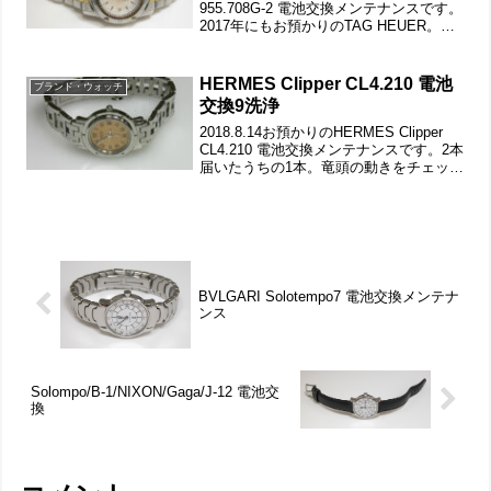
955.708G-2 電池交換メンテナンスです。
2017年にもお預かりのTAG HEUER。竜
頭の動きをチェックして。ステンレス無
垢バンドに三つ折れダブルロック。微調
整位置をチェックします。ラ...
HERMES Clipper CL4.210 電池
ブランド・ウォッチ
交換9洗浄
2018.8.14お預かりのHERMES Clipper
CL4.210 電池交換メンテナンスです。2本
届いたうちの1本。竜頭の動きをチェック
して。ステンレス無垢バンドに三つ折れ
バックル。バックル留めが錆びておりま
すが、この程度は洗浄で綺麗...
BVLGARI Solotempo7 電池交換メンテナ
ンス
Solompo/B-1/NIXON/Gaga/J-12 電池交
換