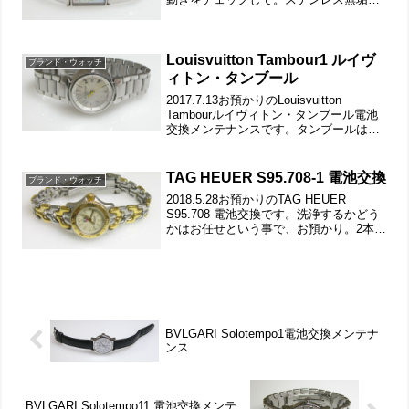
ンドにブレスバックル。裏蓋は”はめ込み
タイプ”で裏蓋記載。裏蓋の裏側もチェッ
クして。これがムーブメントで。ムー...
Louisvuitton Tambour1 ルイヴ
ブランド・ウォッチ
ィトン・タンブール
2017.7.13お預かりのLouisvuitton
Tambourルイヴィトン・タンブール電池
交換メンテナンスです。タンブールは久
しぶり見ましたがこれも何処でも交換し
て貰えない時計の一つ。2本届いたうちの
1本。竜頭の動きをチェックして。ス...
TAG HEUER S95.708-1 電池交換
ブランド・ウォッチ
2018.5.28お預かりのTAG HEUER
S95.708 電池交換です。洗浄するかどう
かはお任せという事で、お預かり。2本届
いたうちの1本。竜頭の動きをチェックし
て。ステンレス無垢バンドに三つ折れダ
ブルロック。微調整位置をチェックし
ま...
BVLGARI Solotempo1電池交換メンテナ
ンス
BVLGARI Solotempo11 電池交換メンテ