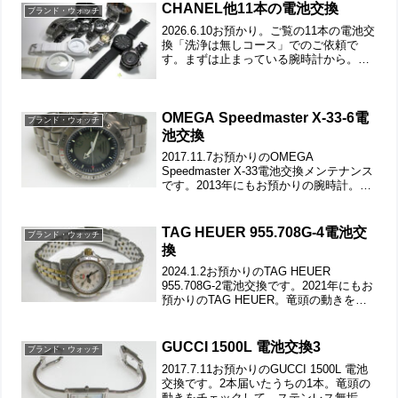
CHANEL他11本の電池交換
ブランド・ウォッチ
2026.6.10お預かり。ご覧の11本の電池交
換「洗浄は無しコース」でのご依頼で
す。まずは止まっている腕時計から。
CHANEL J-12メンズの電池交換です。裏
蓋は8本ネジで留まっていて裏蓋記載。撮
影していたら指が真っ黒に！？黒いベッ
タリ...
OMEGA Speedmaster X-33-6電
ブランド・ウォッチ
池交換
2017.11.7お預かりのOMEGA
Speedmaster X-33電池交換メンテナンス
です。2013年にもお預かりの腕時計。竜
頭の動きをチェックして。チタン無垢バ
ンドに三つ折れプッシュバックル。微調
整位置をチェックします。ベルトごと
TAG HEUER 955.708G-4電池交
ブランド・ウォッチ
洗...
換
2024.1.2お預かりのTAG HEUER
955.708G-2電池交換です。2021年にもお
預かりのTAG HEUER。竜頭の動きをチ
ェックして。ステンレス無垢バンドに三
つ折れダブルロック。微調整位置をチェ
ックします。バックルの汚れが目...
GUCCI 1500L 電池交換3
ブランド・ウォッチ
2017.7.11お預かりのGUCCI 1500L 電池
交換です。2本届いたうちの1本。竜頭の
動きをチェックして。ステンレス無垢バ