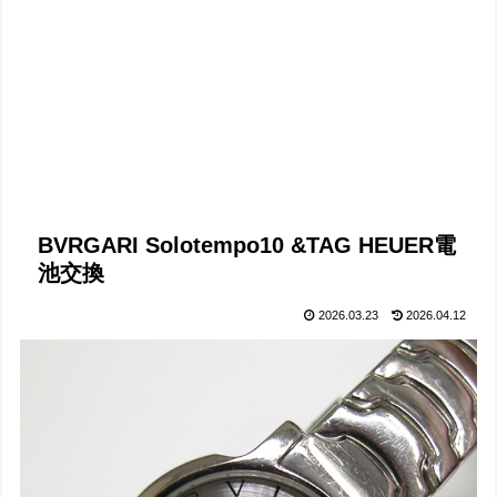
BVRGARI Solotempo10 &TAG HEUER電
池交換
2026.03.23
2026.04.12