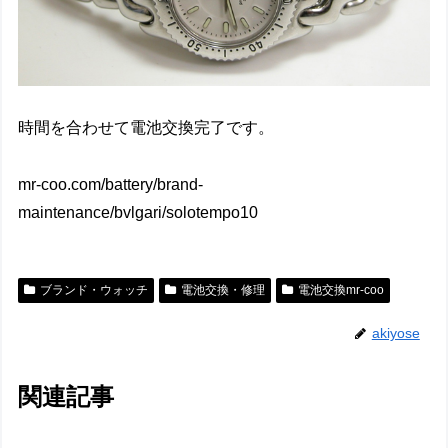
時間を合わせて電池交換完了です。
mr-coo.com/battery/brand-
maintenance/bvlgari/solotempo10
ブランド・ウォッチ
電池交換・修理
電池交換mr-coo
akiyose
関連記事