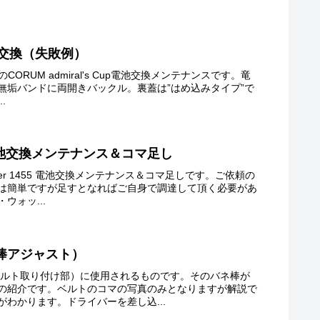
4電池交換（失敗例）
りのCORUM admiral's Cup電池交換メンテナンスです。竜
無垢バンドに両開きバックル。裏蓋は”はめ込みタイプ”で
.
455 電池交換メンテナンス＆コマ足し
master 1455 電池交換メンテナンス＆コマ足しです。ご依頼の
は簡単ですが足すとなればご自身で調達して頂く必要があ
ウォッ...
棒アジャスト）
（ベルト取り付け部）に使用されるものです。そのバネ棒が
の紹介です。ベルトのコマの写真のみとなりますが解説で
わかります。ドライバーを差し込...