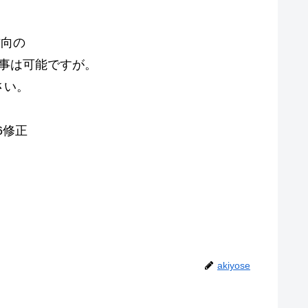
方向の
事は可能ですが。
さい。
6修正
akiyose