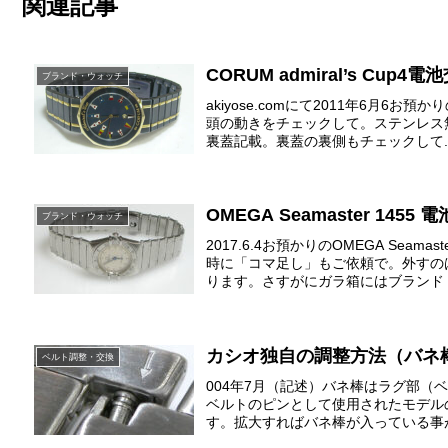
関連記事
CORUM admiral’s Cup
ブランド・ウォッチ
akiyose.comにて2011年6月6お預か
頭の動きをチェックして。ステンレス
裏蓋記載。裏蓋の裏側もチェックして..
OMEGA Seamaster 1
ブランド・ウォッチ
2017.6.4お預かりのOMEGA Sea
時に「コマ足し」もご依頼で。外すの
ります。さすがにガラ箱にはブランド・
カシオ独自の調整方法（バネ
ベルト調整・交換
004年7月（記述）バネ棒はラグ部
ベルトのピンとして使用されたモデル
す。拡大すればバネ棒が入っている事が