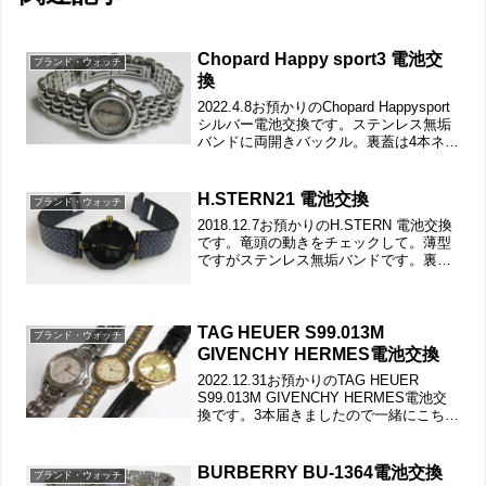
Chopard Happy sport3 電池交
ブランド・ウォッチ
換
2022.4.8お預かりのChopard Happysport
シルバー電池交換です。ステンレス無垢
バンドに両開きバックル。裏蓋は4本ネジ
で留まっていて裏蓋記載。裏蓋の裏側も
チェックして。これがムーブメントで。
ケースの汚れを拭き取り電池格納...
H.STERN21 電池交換
ブランド・ウォッチ
2018.12.7お預かりのH.STERN 電池交換
です。竜頭の動きをチェックして。薄型
ですがステンレス無垢バンドです。裏蓋
は4本ネジで留まっていて裏蓋記載。コマ
の端が折れ曲がっており解消もご依頼で
す。これは強引に力で戻すしかありませ
ん。片...
TAG HEUER S99.013M
ブランド・ウォッチ
GIVENCHY HERMES電池交換
2022.12.31お預かりのTAG HEUER
S99.013M GIVENCHY HERMES電池交
換です。3本届きましたので一緒にこちら
で紹介です。竜頭の動きをチェックし
て。ステンレス無垢バンドに三つ折れダ
ブルロック。裏蓋はスクリュー...
BURBERRY BU-1364電池交換
ブランド・ウォッチ