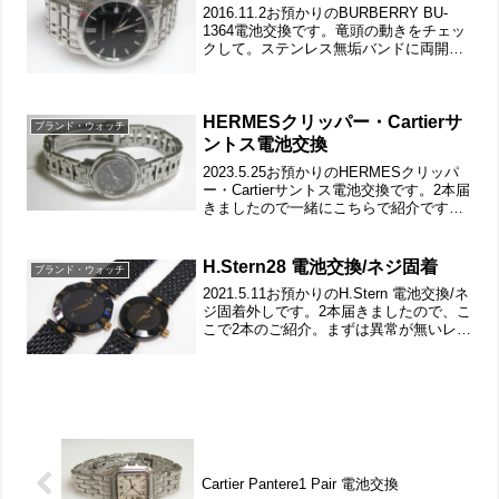
2016.11.2お預かりのBURBERRY BU-
1364電池交換です。竜頭の動きをチェッ
クして。ステンレス無垢バンドに両開き
バックル。裏蓋は”はめ込みタイプ”で裏
蓋記載。裏蓋の裏側もチェックして。こ
れがムーブメントで。ムーブメント拡
大。...
HERMESクリッパー・Cartierサ
ブランド・ウォッチ
ントス電池交換
2023.5.25お預かりのHERMESクリッパ
ー・Cartierサントス電池交換です。2本届
きましたので一緒にこちらで紹介です。
竜頭の裏側は洗浄でここまでは綺麗に。
ステンレス無垢バンドに三つ折れバック
ル。裏蓋は4本ネジで留まっていて裏蓋
H.Stern28 電池交換/ネジ固着
ブランド・ウォッチ
記...
2021.5.11お預かりのH.Stern 電池交換/ネ
ジ固着外しです。2本届きましたので、こ
こで2本のご紹介。まずは異常が無いレデ
ィースから。竜頭の動きをチェックし
て。裏蓋は4本ネジで留まっていて裏蓋記
載。裏蓋の裏側もチェックします。電
池...
Cartier Pantere1 Pair 電池交換