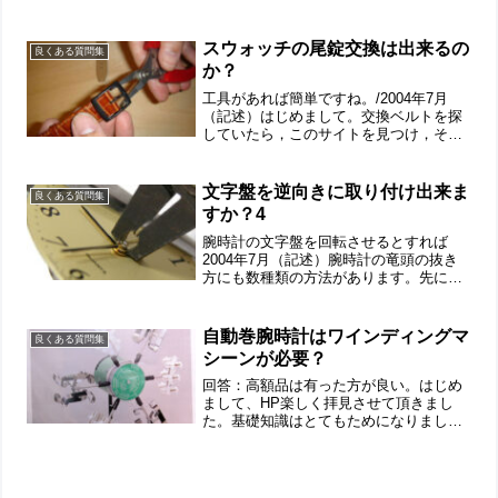
「SEIKO・CASIO・CITIZEN」色々で
す。雑貨ウォッチのデジタルも存在しま
す。メーカー...
スウォッチの尾錠交換は出来るの
良くある質問集
か？
工具があれば簡単ですね。/2004年7月
（記述）はじめまして。交換ベルトを探
していたら，このサイトを見つけ，それ
以来，毎回楽しく見させていただいてお
ります。今回は表題のことについて質問
したくて書き込ませていただきました。
文字盤を逆向きに取り付け出来ま
良くある質問集
swatchのAut...
すか？4
腕時計の文字盤を回転させるとすれば
2004年7月（記述）腕時計の竜頭の抜き
方にも数種類の方法があります。先に紹
介の時計はCITIZEN（シチズン）製でし
たが、写真はSEIKO（セイコー）製。
（もう壊れてる腕時計ですが。）竜頭を
自動巻腕時計はワインディングマ
良くある質問集
抜きました。...
シーンが必要？
回答：高額品は有った方が良い。はじめ
まして、HP楽しく拝見させて頂きまし
た。基礎知識はとてもためになりまし
た。ビンボーなくせに時計が好きで、安
時計ばかり買ってます。先日「機械式時
計」でも買ってみようかなと思いエルジ
ンの機械式を買いました、値...