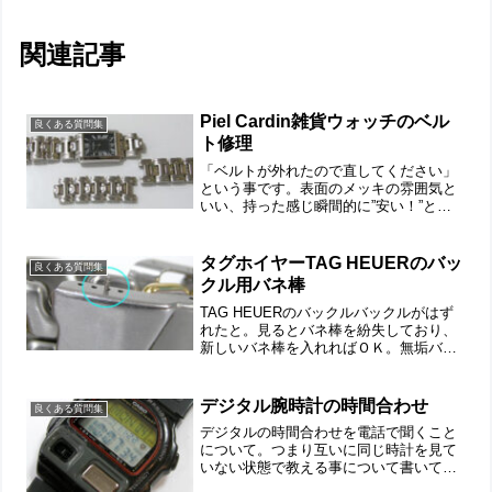
関連記事
Piel Cardin雑貨ウォッチのベル
良くある質問集
ト修理
「ベルトが外れたので直してください」
という事です。表面のメッキの雰囲気と
いい、持った感じ瞬間的に”安い！”とわ
かる手触り。またバラバラ。よく、ここ
までの千切れ方をすると思える壊れ方。
これはもう腕時計としての最低限の強度
タグホイヤーTAG HEUERのバッ
良くある質問集
も何もありません。しか...
クル用バネ棒
TAG HEUERのバックルバックルがはず
れたと。見るとバネ棒を紛失しており、
新しいバネ棒を入れればＯＫ。無垢バッ
クルですから重厚な板バネ。 バネ棒を用
意して。差し込みますと・・・入らな
い。普通のラグ用のバネ棒では太いで
デジタル腕時計の時間合わせ
良くある質問集
す。では、特殊な細い...
デジタルの時間合わせを電話で聞くこと
について。つまり互いに同じ時計を見て
いない状態で教える事について書いてみ
たいと思おります。デジタルといっても