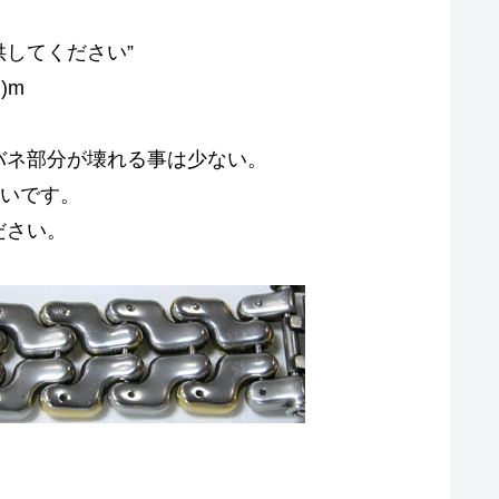
してください”
)m
バネ部分が壊れる事は少ない。
細いです。
ださい。