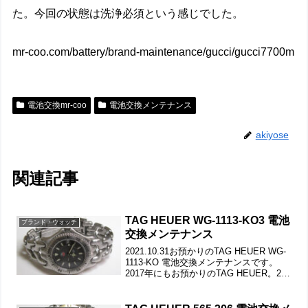
た。今回の状態は洗浄必須という感じでした。
mr-coo.com/battery/brand-maintenance/gucci/gucci7700m
電池交換mr-coo
電池交換メンテナンス
akiyose
関連記事
TAG HEUER WG-1113-KO3 電池
ブランド・ウォッチ
交換メンテナンス
2021.10.31お預かりのTAG HEUER WG-
1113-KO 電池交換メンテナンスです。
2017年にもお預かりのTAG HEUER。2本
届いたうちの1本で、もう一本は「ティフ
ァニー」。竜頭の動きをチェックして。
ステンレス無垢バンド...