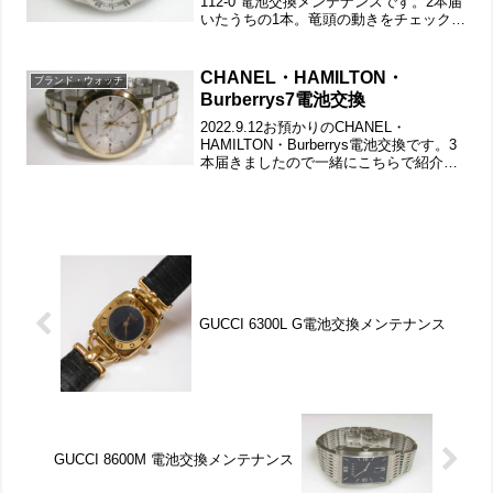
112-0 電池交換メンテナンスです。2本届
いたうちの1本。竜頭の動きをチェックし
て。ステンレス無垢バンドに三つ折れダ
ブルロック。微調整位置をチェックしま
す。ベルトごと洗浄でバックルの汚...
CHANEL・HAMILTON・
ブランド・ウォッチ
Burberrys7電池交換
2022.9.12お預かりのCHANEL・
HAMILTON・Burberrys電池交換です。3
本届きましたので一緒にこちらで紹介で
す。竜頭の動きをチェックして。裏蓋
は”はめ込みタイプ”で裏蓋記載。これが
ムーブメントで。ムーブメント拡大。ケ
ー...
GUCCI 6300L G電池交換メンテナンス
GUCCI 8600M 電池交換メンテナンス