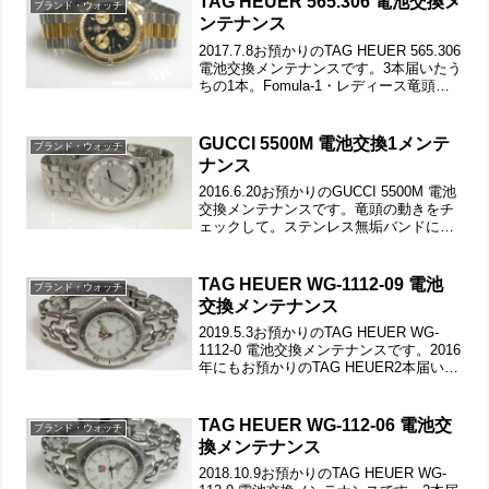
TAG HEUER 565.306 電池交換メ
ブランド・ウォッチ
ンテナンス
2017.7.8お預かりのTAG HEUER 565.306
電池交換メンテナンスです。3本届いたう
ちの1本。Fomula-1・レディース竜頭の
動きをチェックして。ステンレス無垢バ
ンドに三つ折れダブルロック。微調整位
置をチェックします。ベル...
GUCCI 5500M 電池交換1メンテ
ブランド・ウォッチ
ナンス
2016.6.20お預かりのGUCCI 5500M 電池
交換メンテナンスです。竜頭の動きをチ
ェックして。ステンレス無垢バンドに両
開きバックル。バックルの汚れもチェッ
クします。バネ棒も洗浄します。ラグ部
の汚れや裏蓋の裏側もチェックして。パ
TAG HEUER WG-1112-09 電池
ブランド・ウォッチ
ッキ...
交換メンテナンス
2019.5.3お預かりのTAG HEUER WG-
1112-0 電池交換メンテナンスです。2016
年にもお預かりのTAG HEUER2本届いた
うちの1本。竜頭の動きをチェックして。
ステンレス無垢バンドに三つ折れダブル
ロック。微調整位置をチ...
TAG HEUER WG-112-06 電池交
ブランド・ウォッチ
換メンテナンス
2018.10.9お預かりのTAG HEUER WG-