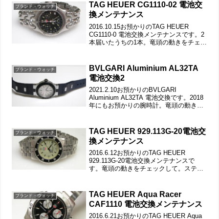
TAG HEUER CG1110-02 電池交
ブランド・ウォッチ
換メンテナンス
2016.10.15お預かりのTAG HEUER
CG1110-0 電池交換メンテナンスです。2
本届いたうちの1本。竜頭の動きをチェッ
クして。ステンレス無垢バンドに三つ折
れダブルロック。微調整位置をチェック
します。ベルトごと洗浄でバックルの...
BVLGARI Aluminium AL32TA
ブランド・ウォッチ
電池交換2
2021.2.10お預かりのBVLGARI
Aluminium AL32TA 電池交換です。2018
年にもお預かりの腕時計。竜頭の動きを
チェックして。遊び革の状態もチェック
します。裏蓋は”はめ込みタイプ”で裏蓋
記載。裏蓋の裏側もチェックして...
TAG HEUER 929.113G-20電池交
ブランド・ウォッチ
換メンテナンス
2016.6.12お預かりのTAG HEUER
929.113G-20電池交換メンテナンスで
す。竜頭の動きをチェックして。ステン
レス無垢バンドに三つ折れダブルロッ
ク。微調整位置をチェックします。ベル
トごと洗浄でバックルの汚れも綺麗にな
TAG HEUER Aqua Racer
ブランド・ウォッチ
りまし...
CAF1110 電池交換メンテナンス
2016.6.21お預かりのTAG HEUER Aqua