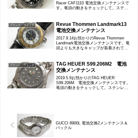
Racer CAF1110 電池交換メンテナンスで
す。竜頭の動きをチェックして。ステン
レス無垢バンドに三つ折れダブルロッ
ク。微調整位置をチェックします。ベル
トごと洗浄でバックルの汚れ...
Revue Thommen Landmark13
ブランド・ウォッチ
電池交換メンテナンス
2017.9.14お預かりのRevue Thommen
Landmark電池交換メンテナンスです。竜
頭よりも大きなキャップが装着されてお
ります。これはケースにチェーンで繋が
れておりますが、どうも千切れて紛失さ
れております。遊び革の状態もチェ...
TAG HEUER S99.206M2 電池
ブランド・ウォッチ
交換メンテナンス
2019.5.9お預かりのTAG HEUER
S99.206M 電池交換メンテナンスです。
竜頭の動きをチェックして。ステンレス
無垢バンドに三つ折れダブルロック。微
調整位置をチェックします。微調整位置
の反対側が叩いて修正されておりますが
問題は...
GUCCI 8900L 電池交換2メンテナンス＆
バックル