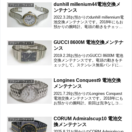
り出した文字盤＆ムーブメント...
dunhill millenium44電池交換メ
ブランド・ウォッチ
ンテナンス
2022.3.28お預かりのdunhill millennium電
池交換メンテナンスです。2018年にもお
預かりの腕時計。竜頭の動きをチェック
して。ステンレス無垢バンドにブレスバ
ックル。裏蓋は”はめ込みタイプ”で裏蓋
記載。裏蓋の裏側もチェッ...
GUCCI 8600M 電池交換メンテナ
ブランド・ウォッチ
ンス
2019.2.28お預かりのGUCCI 8600M 電池
交換メンテナンスです。竜頭の動きをチ
ェックして。ステンレス無垢バンドに両
開きバックル。裏蓋は8本ネジで留まって
いて裏蓋記載。裏蓋ネジも洗浄します。
パッキンは変形ですから代わりはありま
Longines Conquest9 電池交換
ブランド・ウォッチ
せ...
メンテナンス
2021.7.29お預かりのLongines Conquest
電池交換メンテナンスです。2018年にも
お預かりの腕時計。前回は洗浄なしコー
スでしたので今回は洗浄コース。竜頭の
動きをチェックして。ステンレス無垢バ
ンドに両開きバックル。裏蓋は”...
CORUM Admiralscup10 電池交
ブランド・ウォッチ
換メンテナンス
2025.8.21お預かりのCORM Admiralscup