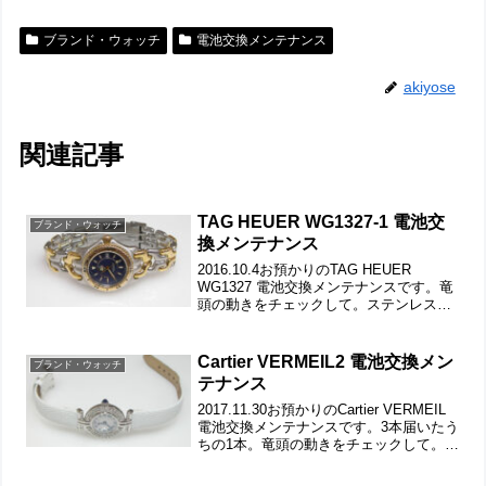
ブランド・ウォッチ
電池交換メンテナンス
akiyose
関連記事
TAG HEUER WG1327-1 電池交
ブランド・ウォッチ
換メンテナンス
2016.10.4お預かりのTAG HEUER
WG1327 電池交換メンテナンスです。竜
頭の動きをチェックして。ステンレス無
垢バンドに三つ折れダブルロック。微調
整位置をチェックします。ベルトごと洗
浄でバックルの汚れも綺麗になりまし
Cartier VERMEIL2 電池交換メン
ブランド・ウォッチ
た。裏蓋...
テナンス
2017.11.30お預かりのCartier VERMEIL
電池交換メンテナンスです。3本届いたう
ちの1本。竜頭の動きをチェックして。遊
び革の状態もチェックします。裏蓋は2本
ネジで留まっていて裏蓋記載。これが取