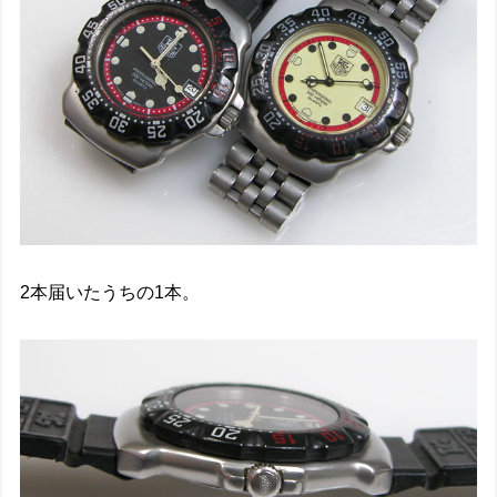
2本届いたうちの1本。