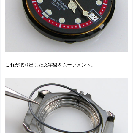
これが取り出した文字盤＆ムーブメント。