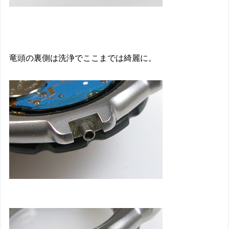
竜頭の裏側は洗浄でここまでは綺麗に。