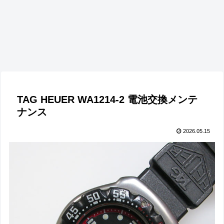
TAG HEUER WA1214-2 電池交換メンテ
ナンス
2026.05.15