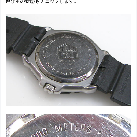
遊び革の状態もチェックします。