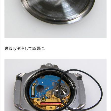
裏蓋も洗浄して綺麗に。