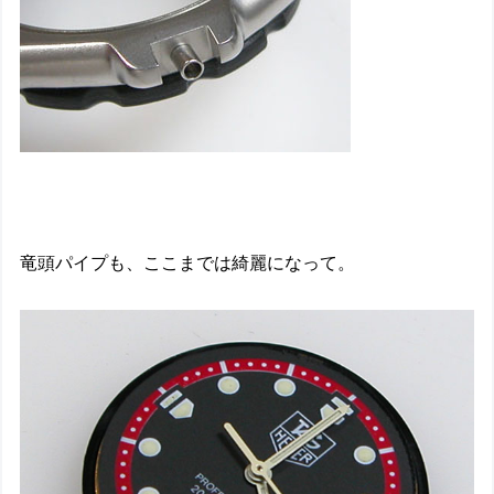
竜頭パイプも、ここまでは綺麗になって。