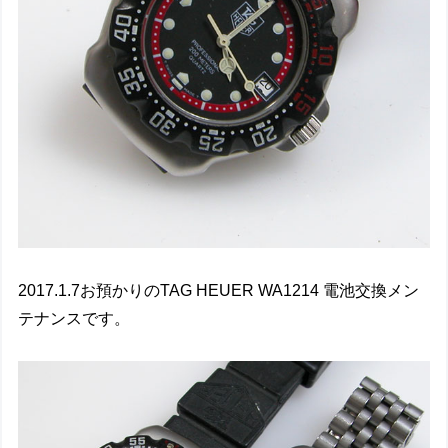
2017.1.7お預かりのTAG HEUER WA1214 電池交換メン
テナンスです。