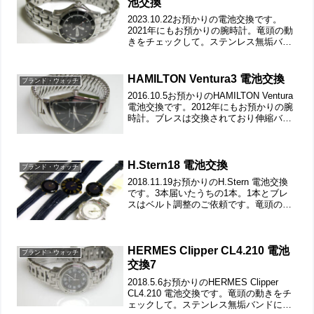
池交換
2023.10.22お預かりの電池交換です。
2021年にもお預かりの腕時計。竜頭の動
きをチェックして。ステンレス無垢バン
ドに三つ折れプッシュバックル。裏蓋は
スクリューバックで裏蓋記載。裏蓋を開
けると耐磁プレートがムーブメントを覆
HAMILTON Ventura3 電池交換
ブランド・ウォッチ
っています。...
2016.10.5お預かりのHAMILTON Ventura
電池交換です。2012年にもお預かりの腕
時計。ブレスは交換されており伸縮バン
ド。裏蓋は3本ネジで留まっていて裏蓋記
載。ブレスを外します。洗浄コースでご
依頼ですが汚れが無い状態。前...
H.Stern18 電池交換
ブランド・ウォッチ
2018.11.19お預かりのH.Stern 電池交換
です。3本届いたうちの1本。1本とブレ
スはベルト調整のご依頼です。竜頭の動
きをチェックして。遊び革の状態もチェ
ックします。裏蓋は4本ネジで留まってい
て裏蓋記載。裏蓋を持ち上げると革ベル
ト...
HERMES Clipper CL4.210 電池
ブランド・ウォッチ
交換7
2018.5.6お預かりのHERMES Clipper
CL4.210 電池交換です。竜頭の動きをチ
ェックして。ステンレス無垢バンドに三