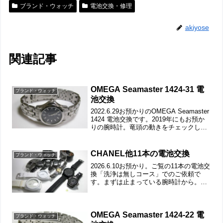
ブランド・ウォッチ
電池交換・修理
akiyose
関連記事
OMEGA Seamaster 1424-31 電
ブランド・ウォッチ
池交換
2022.6.29お預かりのOMEGA Seamaster
1424 電池交換です。2019年にもお預か
りの腕時計。竜頭の動きをチェックし
て。ステンレス無垢バンドに三つ折れプ
ッシュバックル。裏蓋はスクリューバッ
クで裏蓋記載。裏蓋を開けると耐...
CHANEL他11本の電池交換
ブランド・ウォッチ
2026.6.10お預かり。ご覧の11本の電池交
換「洗浄は無しコース」でのご依頼で
す。まずは止まっている腕時計から。
CHANEL J-12メンズの電池交換です。裏
蓋は8本ネジで留まっていて裏蓋記載。撮
影していたら指が真っ黒に！？黒いベッ
タリ...
OMEGA Seamaster 1424-22 電
ブランド・ウォッチ