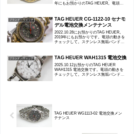
年にもお預かりのTAG HEUER。竜頭の
動きをチェックして。ステンレス無垢バ
ンドに三つ折れダブルロック。バックル
の汚れもチェックします。ラ...
TAG HEUER CG-1122-10 セナモ
ブランド・ウォッチ
デル電池交換メンテナンス
2022.10.28にお預かりのTAG HEUER。
2019年にもお預かりです。竜頭の動きを
チェックして。ステンレス無垢バンドに
三つ折れダブルロック。裏蓋はスクリュ
ーバックで裏蓋記載。今回はプッシュボ
タンが一つ紛失されております。裏蓋の
TAG HEUER WAH1315 電池交換
ブランド・ウォッチ
裏側...
2025.10.12お預かりのTAG HEUER
WAH1315 電池交換です。竜頭の動きを
チェックして。ステンレス無垢バンドに
両開きバックル。裏蓋はスクリューバッ
クで裏蓋記載。裏蓋の裏側もチェックし
て。これがムーブメントで。ムーブメン
ト拡...
TAG HEUER WG1113-02 電池交換メン
テナンス