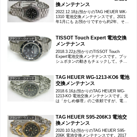
換メンテナンス
2022.12.18お預かりのTAG HEUER WK-
1310 電池交換メンテナンスです。2021
年1月にも お預かりですから約2年、そろ
そろ電池交換の時期です。竜頭の動きを
チェックして。ステンレス無垢バンドに
三つ折れダブルロック。微調整...
TISSOT Touch Expert 電池交換
ブランド・ウォッチ
メンテナンス
2018.3.22お預かりのTISSOT Touch
Expert電池交換メンテナンスです。プッ
シュボタンの動きもチェックして。チタ
ン無垢バンドに三つ折れプッシュバック
ル。微調整位置をチェックします。バッ
クルの汚れもチェックします。裏蓋は4...
TAG HEUER WG-1213-KO6 電池
ブランド・ウォッチ
交換メンテナンス
2018.6.16お預かりのTAG HEUER WG-
1213-KO 電池交換メンテナンスです。元
は「かしめ修理」のご依頼ですが、電池
交換メンテナンスもついでにというご依
頼です。「かしめ修理のみ」というの
は、一番割高になりますので。竜頭の
TAG HEUER S95-206K3 電池交
ブランド・ウォッチ
動...
換メンテナンス
2020.10.5お預かりのTAG HEUER S95-
206K 電池交換メンテナンスです。2017