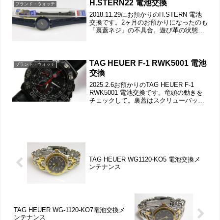
H.STERN22 電池交換
ブランド・ウォッチ
2018.11.29にお預かりのH.STERN 電池
交換です。2ヶ月のお預かりになったのも
「裏蓋ネジ」の不具合。遊び革の状態も
チェックします。というか革ベルト同梱
で交換もご依頼です。裏蓋は4本ネジで留
まっていて裏蓋記載。交換用、革ベルト
も同...
TAG HEUER F-1 RWK5001 電池
ブランド・ウォッチ
交換
2025.2.6お預かりのTAG HEUER F-1
RWK5001 電池交換です。竜頭の動きを
チェックして。裏蓋はスクリューバック
で裏蓋記載。レターパック430なので梱
包を薄くするためにバックルは外してあ
ります。これがムーブメントで。ムー...
TAG HEUER WG1120-KO5 電池交換メ
ンテナンス
TAG HEUER WG-1120-KO7電池交換メ
ンテナンス