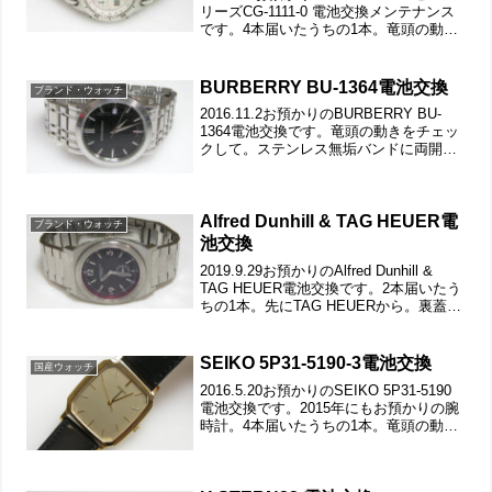
リーズCG-1111-0 電池交換メンテナンス
です。4本届いたうちの1本。竜頭の動き
をチェックして。ステンレス無垢バンド
に三つ折れダブルロック。微調整位置を
チェックします。ベルトごと洗浄で...
BURBERRY BU-1364電池交換
ブランド・ウォッチ
2016.11.2お預かりのBURBERRY BU-
1364電池交換です。竜頭の動きをチェッ
クして。ステンレス無垢バンドに両開き
バックル。裏蓋は”はめ込みタイプ”で裏
蓋記載。裏蓋の裏側もチェックして。こ
れがムーブメントで。ムーブメント拡
大。...
Alfred Dunhill & TAG HEUER電
ブランド・ウォッチ
池交換
2019.9.29お預かりのAlfred Dunhill &
TAG HEUER電池交換です。2本届いたう
ちの1本。先にTAG HEUERから。裏蓋の
裏側もチェックして。これがムーブメン
トで。ムーブメント拡大。ケースの汚れ
を拭き取り電池格納...
SEIKO 5P31-5190-3電池交換
国産ウォッチ
2016.5.20お預かりのSEIKO 5P31-5190
電池交換です。2015年にもお預かりの腕
時計。4本届いたうちの1本。竜頭の動き
をチェックして。遊び革の状態もチェッ
クします。裏蓋は”はめ込みタイプ”で裏
蓋記載。裏蓋の裏側もチェックし...