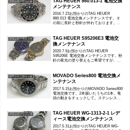
を...
TAG HEUER 980.013-1 電池交換
ブランド・ウォッチ
メンテナンス
2016.7.23お預かりのTAG HEUER
980.013 電池交換メンテナンスです。そ
の前に長針と秒針が外れております。
2015年にもお預かりのTAG HEUER。竜
頭の動きをチェックして。ステンレス無
垢バンドに三つ折れダブルロック。...
TAG HEUER S95206E3 電池交
ブランド・ウォッチ
換メンテナンス
2020.7.9お預かりのTAG HEUER
S95206E 電池交換メンテナンスです。秒
針の夜光の塗り替えもご希望ですが、現
在はそのサービスは行っておりません。
よって夜光を綺麗に落とす事なら可能。
2018年にもお預かりのTAG HEUER...
MOVADO Series800 電池交換メ
ブランド・ウォッチ
ンテナンス
2017.5.15お預かりのMOVADO Series800
電池交換です。2本届いたうちの1本。竜
頭の動きをチェックして。ステンレス無
垢バンドに両開きバックル。裏蓋はスク
リューバックで裏蓋記載。裏蓋の裏側も
チェックして。これがムーブメントで...
TAG HEUER WG-1313-2-1 レデ
ブランド・ウォッチ
ィース電池交換メンテナンス
2017.5.31お預かりのTAG HEUER WG-