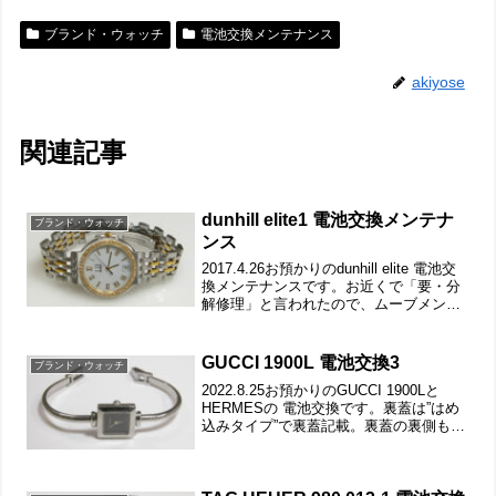
ブランド・ウォッチ
電池交換メンテナンス
akiyose
関連記事
dunhill elite1 電池交換メンテナ
ブランド・ウォッチ
ンス
2017.4.26お預かりのdunhill elite 電池交
換メンテナンスです。お近くで「要・分
解修理」と言われたので、ムーブメント
交換で3万円くらいならと事でお預かり。
あとは「パッキン交換」もご依頼です
が、このパッキンは私では持っており...
GUCCI 1900L 電池交換3
ブランド・ウォッチ
2022.8.25お預かりのGUCCI 1900Lと
HERMESの 電池交換です。裏蓋は”はめ
込みタイプ”で裏蓋記載。裏蓋の裏側もチ
ェックして。これがムーブメントで。ム
ーブメント拡大。ケースの汚れを拭き取
り電池格納部をチェックします。電池