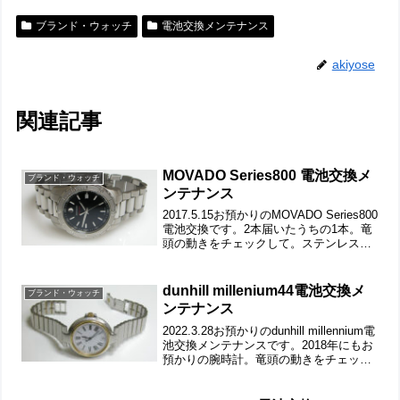
ブランド・ウォッチ
電池交換メンテナンス
akiyose
関連記事
MOVADO Series800 電池交換メ
ブランド・ウォッチ
ンテナンス
2017.5.15お預かりのMOVADO Series800
電池交換です。2本届いたうちの1本。竜
頭の動きをチェックして。ステンレス無
垢バンドに両開きバックル。裏蓋はスク
リューバックで裏蓋記載。裏蓋の裏側も
チェックして。これがムーブメントで...
dunhill millenium44電池交換メ
ブランド・ウォッチ
ンテナンス
2022.3.28お預かりのdunhill millennium電
池交換メンテナンスです。2018年にもお
預かりの腕時計。竜頭の動きをチェック
して。ステンレス無垢バンドにブレスバ
ックル。裏蓋は”はめ込みタイプ”で裏蓋