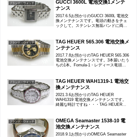
記載。裏蓋の裏側もチェッ...
GUCCI 3600L 電池交換1メンテ
ブランド・ウォッチ
ナンス
2017.6.5お預かりのGUCCI 3600L 電池交
換メンテナンスです。竜頭の動きをチェ
ックして。ステンレス無垢バンドに両開
きバックル。バックルの汚れもチェック
します。バネ棒も洗浄して綺麗になりま
した。ラグ部の汚れもチェックします。
TAG HEUER 565.306 電池交換メ
ブランド・ウォッチ
これ...
ンテナンス
2017.7.8お預かりのTAG HEUER 565.306
電池交換メンテナンスです。3本届いたう
ちの1本。Fomula-1・レディース竜頭の
動きをチェックして。ステンレス無垢バ
ンドに三つ折れダブルロック。微調整位
置をチェックします。ベル...
TAG HEUER WAH1319-1 電池交
ブランド・ウォッチ
換メンテナンス
2021.3.6お預かりのTAG HEUER
WAH1319 電池交換メンテナンスです。
綺麗な時計ですね・・・TAG HEUERに
この様なモデルがあったとは。竜頭の動
きをチェックして。ステンレス無垢バン
ドに両開きバックル。バックルの汚れも
OMEGA Seamaster 1538-10 電
ブランド・ウォッチ
チ...
池交換メンテナンス
2018.9.1お預かりのOMEGA Seamaster