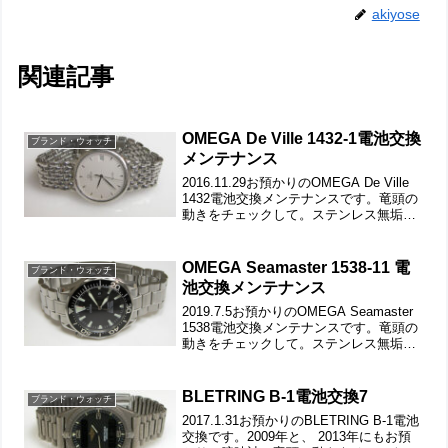
akiyose
関連記事
OMEGA De Ville 1432-1電池交換
ブランド・ウォッチ
メンテナンス
2016.11.29お預かりのOMEGA De Ville
1432電池交換メンテナンスです。竜頭の
動きをチェックして。ステンレス無垢バ
ンドに三つ折れプッシュバックル。ベル
トごと洗浄でバックルの汚れも綺麗にな
りました。裏蓋は”はめ込みタイプ...
OMEGA Seamaster 1538-11 電
ブランド・ウォッチ
池交換メンテナンス
2019.7.5お預かりのOMEGA Seamaster
1538電池交換メンテナンスです。竜頭の
動きをチェックして。ステンレス無垢バ
ンドに三つ折れプッシュバックル。ラグ
部の汚れや弓環の汚れもチェックして。
バックルの汚れもチェックします。裏...
BLETRING B-1電池交換7
ブランド・ウォッチ
2017.1.31お預かりのBLETRING B-1電池
交換です。2009年と、 2013年にもお預