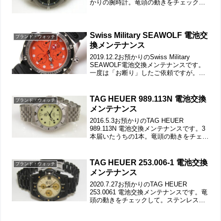
かりの腕時計。竜頭の動きをチェックし
て。チタン板巻きバンドに三つ折れバッ
クル。裏蓋は”はめ込みタイプ”で裏蓋記
載。裏蓋の裏側もチェックして。...
Swiss Military SEAWOLF 電池交
ブランド・ウォッチ
換メンテナンス
2019.12.2お預かりのSwiss Military
SEAWOLF電池交換メンテナンスです。
一度は「お断り」したご依頼ですが。理
由は初めての方で「パッキン交換」もご
希望だからです。「パッキン交換をご希
望」＝「防水機能を維持か上げたい」...
TAG HEUER 989.113N 電池交換
ブランド・ウォッチ
メンテナンス
2016.5.3お預かりのTAG HEUER
989.113N 電池交換メンテナンスです。3
本届いたうちの1本。竜頭の動きをチェッ
クして。回転ベゼルの動きが重いという
ことですが洗浄で何処まで軽くなるか。
ステンレス無垢バンドに三つ折れダブル
TAG HEUER 253.006-1 電池交換
ブランド・ウォッチ
ロ...
メンテナンス
2020.7.27お預かりのTAG HEUER
253.0061 電池交換メンテナンスです。竜
頭の動きをチェックして。ステンレス無
垢バンドに三つ折れダブルロック。微調
整位置をチェックします。ベルト調整も