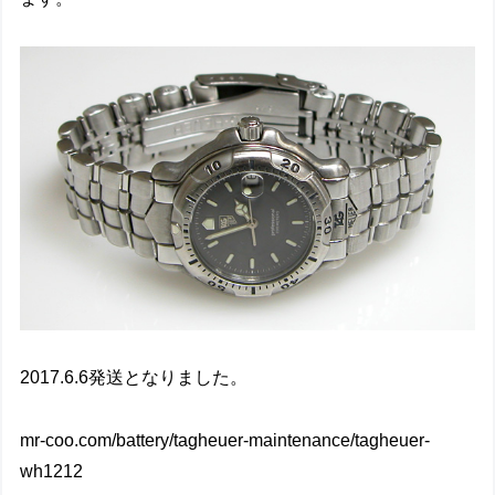
2017.6.6発送となりました。
mr-coo.com/battery/tagheuer-maintenance/tagheuer-
wh1212