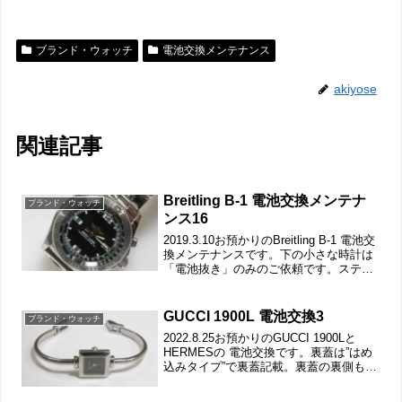
ブランド・ウォッチ
電池交換メンテナンス
akiyose
関連記事
Breitling B-1 電池交換メンテナ
ブランド・ウォッチ
ンス16
2019.3.10お預かりのBreitling B-1 電池交
換メンテナンスです。下の小さな時計は
「電池抜き」のみのご依頼です。ステン
レス無垢バンドに三つ折れダブルロッ
ク。竜頭の動きをチェックして。微調整
位置をチェックします。バックルの汚
GUCCI 1900L 電池交換3
ブランド・ウォッチ
れ...
2022.8.25お預かりのGUCCI 1900Lと
HERMESの 電池交換です。裏蓋は”はめ
込みタイプ”で裏蓋記載。裏蓋の裏側もチ
ェックして。これがムーブメントで。ム
ーブメント拡大。ケースの汚れを拭き取