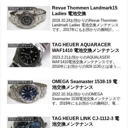
り電池格納部をチェックします。電池
を...
Revue Thommen Landmark15
ブランド・ウォッチ
Ladies 電池交換
2019.10.24お預かりのRevue Thommen
Landmark Ladies 電池交換メンテナンス
です。2017年にもお預かりの腕時計。竜
頭の動きをチェックして。ステンレス無
垢バンドに三つ折れダブルロック。微調
整位置をチェックし...
TAG HEUER AQUARACER
ブランド・ウォッチ
WAF1410 電池交換メンテナンス
2023.2.21お預かりのAQUALASER
WAF1410電池交換メンテナンスです。
2016年にお預かりの929.113Gとは違うモ
デル。竜頭の動きをチェックして。ステ
ンレス無垢バンドに三つ折れプッシュバ
ックル。微調整位置をチェックしま...
OMEGA Seamaster 1538-19 電
ブランド・ウォッチ
池交換メンテナンス
2022.10.16お預かりのOMEGA
Seamaster 1538電池交換メンテナンスで
す。2018年にもお預かりの腕時計。竜頭
の動きをチェックして。ステンレス無垢
バンドに三つ折れプッシュバックル。ラ
グ部のバネ棒は洗浄します。裏蓋はス
TAG HEUER LINK CJ-1112-3 電
ブランド・ウォッチ
ク...
池交換メンテナンス