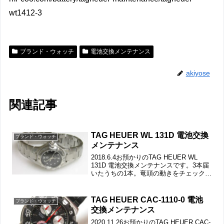
wt1412-3
ブランド・ウォッチ
電池交換メンテナンス
akiyose
関連記事
TAG HEUER WL 131D 電池交換
ブランド・ウォッチ
メンテナンス
2018.6.4お預かりのTAG HEUER WL
131D 電池交換メンテナンスです。3本届
いたうちの1本。竜頭の動きをチェックし
て。ステンレス無垢バンドに三つ折れダ
ブルロック。裏蓋はスクリューバックで
裏蓋記載。ブレスは外します。裏蓋は
TAG HEUER CAC-1110-0 電池
ブランド・ウォッチ
ス...
交換メンテナンス
2020.11.26お預かりのTAG HEUER CAC-