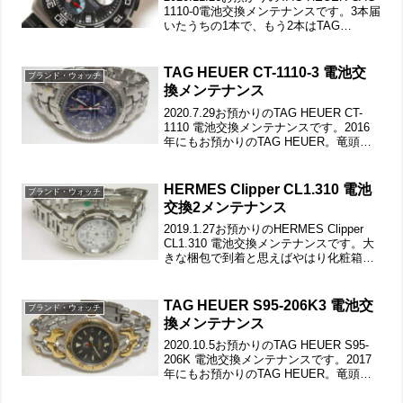
1110-0電池交換メンテナンスです。3本届
いたうちの1本で、もう2本はTAG
HEUER「CAF-7111」「MOVADO Series
600」竜頭の動きをチェックして。遊び
革の...
TAG HEUER CT-1110-3 電池交
ブランド・ウォッチ
換メンテナンス
2020.7.29お預かりのTAG HEUER CT-
1110 電池交換メンテナンスです。2016
年にもお預かりのTAG HEUER。竜頭の
動きをチェックして。ステンレス無垢バ
ンドに三つ折れダブルロック。ラグ部の
バネ棒も洗浄します。裏蓋はス...
HERMES Clipper CL1.310 電池
ブランド・ウォッチ
交換2メンテナンス
2019.1.27お預かりのHERMES Clipper
CL1.310 電池交換メンテナンスです。大
きな梱包で到着と思えばやはり化粧箱で
到着。竜頭の動きをチェックして。ステ
ンレス無垢バンドに両開きバックル。
「ベルトの洗浄」をご希望ですから...
TAG HEUER S95-206K3 電池交
ブランド・ウォッチ
換メンテナンス
2020.10.5お預かりのTAG HEUER S95-
206K 電池交換メンテナンスです。2017
年にもお預かりのTAG HEUER。竜頭の
動きをチェックして。ステンレス無垢バ
ンドに三つ折れダブルロック。バックル