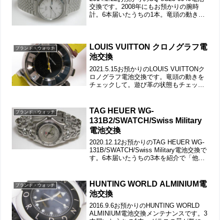
交換です。2008年にもお預かりの腕時
計。6本届いたうちの1本。竜頭の動きを
チェックして。ステンレス板巻きバンド
に三つ折れバックル。微調整位置をチェ
ックします。バックルの汚れもチェッ
ク...
LOUIS VUITTON クロノグラフ電
ブランド・ウォッチ
池交換
2021.5.15お預かりのLOUIS VUITTONク
ロノグラフ電池交換です。竜頭の動きを
チェックして。遊び革の状態もチェック
しますが。ウレタン・バンドは交換もご
依頼です。裏蓋は6本ネジで留まっていて
裏蓋記載。デジタル表示も付いておりま
TAG HEUER WG-
ブランド・ウォッチ
す...
131B2/SWATCH/Swiss Military
電池交換
2020.12.12お預かりのTAG HEUER WG-
131B/SWATCH/Swiss Military電池交換で
す。6本届いたうちの3本を紹介で「他の
3本はこちらで」先ずはTAG HEUER。竜
頭の動きをチェックして。ステンレス無
垢バ...
HUNTING WORLD ALMINIUM電
ブランド・ウォッチ
池交換
2016.9.6お預かりのHUNTING WORLD
ALMINIUM電池交換メンテナンスです。3