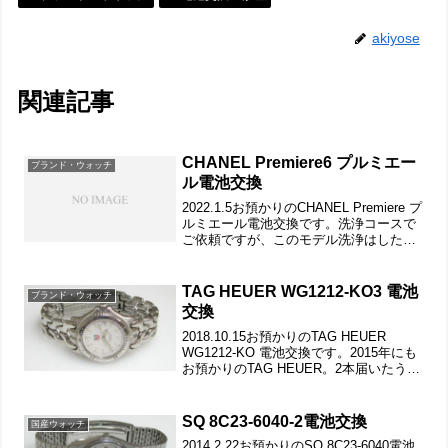
akiyose
関連記事
CHANEL Premiere6 プルミエー
ブランド・ウォッチ
ル電池交換
2022.1.5お預かりのCHANEL Premiere プ
ルミエール電池交換です。洗浄コースで
ご依頼ですが、このモデル洗浄はした記
憶が無いくらい洗浄は不向き。過去にか
なりの汚れの激しい個体で洗浄した記憶
があるのみ。竜頭の動きをチェックし
TAG HEUER WG1212-KO3 電池
ブランド・ウォッチ
て...
交換
2018.10.15お預かりのTAG HEUER
WG1212-KO 電池交換です。2015年にも
お預かりのTAG HEUER。2本届いたうち
の1本。竜頭の動きをチェックして。ステ
ンレス無垢バンドに三つ折れダブルロッ
ク。微調整位置をチェック...
SQ 8C23-6040-2電池交換
国産ウォッチ
2014.2.22お預かりのSQ 8C23-6040電池