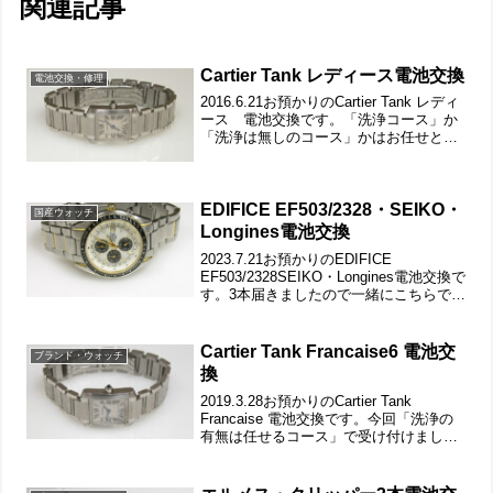
関連記事
Cartier Tank レディース電池交換
電池交換・修理
2016.6.21お預かりのCartier Tank レディ
ース 電池交換です。「洗浄コース」か
「洗浄は無しのコース」かはお任せとい
う事でお預かり。Cartierの時計は構造が
凝っており、洗浄となると手間とリスク
が大きい為なるべくなら洗浄は...
EDIFICE EF503/2328・SEIKO・
国産ウォッチ
Longines電池交換
2023.7.21お預かりのEDIFICE
EF503/2328SEIKO・Longines電池交換で
す。3本届きましたので一緒にこちらで紹
介です。先ずはセイコーから。もう何度
もお預かりの腕時計。微調整位置をチェ
ックします。裏蓋は”はめ込み...
Cartier Tank Francaise6 電池交
ブランド・ウォッチ
換
2019.3.28お預かりのCartier Tank
Francaise 電池交換です。今回「洗浄の
有無は任せるコース」で受け付けまし
た。財布かと思いましたが化粧箱の様で
す。竜頭の動きをチェックして。ステン
レス無垢バンドに両開きバックル。裏...