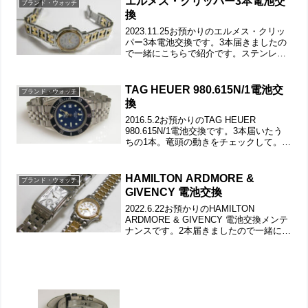
エルメス・クリッパー3本電池交
ブランド・ウォッチ
換
2023.11.25お預かりのエルメス・クリッ
パー3本電池交換です。3本届きましたの
で一緒にこちらで紹介です。ステンレス
無垢バンドにブレスバックル。裏蓋は”は
め込みタイプ”で裏蓋記載。これがムーブ
メントで。ケースの汚れを拭き取り電池
TAG HEUER 980.615N/1電池交
ブランド・ウォッチ
格納部を...
換
2016.5.2お預かりのTAG HEUER
980.615N/1電池交換です。3本届いたう
ちの1本。竜頭の動きをチェックして。ス
テンレス無垢バンドに三つ折れダブルロ
ック。微調整位置をチェックします。バ
ックルの汚れもチェックして。裏蓋はス
HAMILTON ARDMORE &
ブランド・ウォッチ
ク...
GIVENCY 電池交換
2022.6.22お預かりのHAMILTON
ARDMORE & GIVENCY 電池交換メンテ
ナンスです。2本届きましたので一緒にこ
ちらで紹介です。竜頭の動きをチェック
して。ステンレス無垢バンドに両開きバ
ックル。裏蓋は”はめ込みタイプ”で...