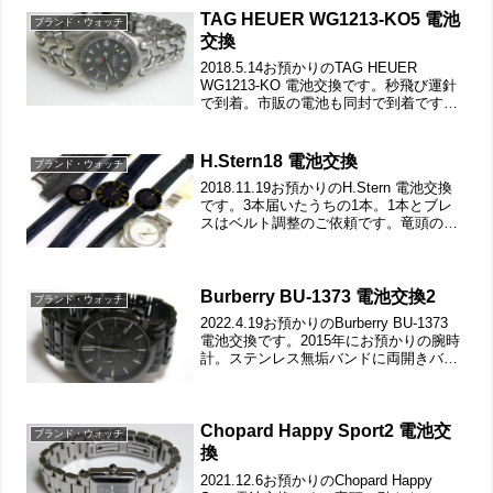
TAG HEUER WG1213-KO5 電池
ブランド・ウォッチ
交換
2018.5.14お預かりのTAG HEUER
WG1213-KO 電池交換です。秒飛び運針
で到着。市販の電池も同封で到着ですか
ら「これを使ってください」という意味
でしょう。竜頭の動きをチェックして。
ステンレス無垢バンドに三つ折れダブル
H.Stern18 電池交換
ブランド・ウォッチ
ロッ...
2018.11.19お預かりのH.Stern 電池交換
です。3本届いたうちの1本。1本とブレ
スはベルト調整のご依頼です。竜頭の動
きをチェックして。遊び革の状態もチェ
ックします。裏蓋は4本ネジで留まってい
て裏蓋記載。裏蓋を持ち上げると革ベル
ト...
Burberry BU-1373 電池交換2
ブランド・ウォッチ
2022.4.19お預かりのBurberry BU-1373
電池交換です。2015年にお預かりの腕時
計。ステンレス無垢バンドに両開きバッ
クル。裏蓋は”はめ込みタイプ”で裏蓋記
載。裏蓋の裏側もチェックして。これが
ムーブメントで。ムーブメント...
Chopard Happy Sport2 電池交
ブランド・ウォッチ
換
2021.12.6お預かりのChopard Happy