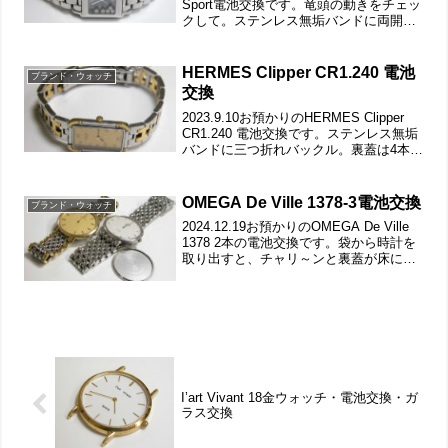
Sport電池交換です。竜頭の動きをチェッ
クして。ステンレス無垢バンドに両開き
バックル。裏蓋は4本ネジで留まっていて
裏蓋記載。裏蓋の裏側もチェックして。
これがムーブメントで。ムーブメン...
HERMES Clipper CR1.240 電池
ブランド・ウォッチ
交換
2023.9.10お預かりのHERMES Clipper
CR1.240 電池交換です。ステンレス無垢
バンドに三つ折れバックル。裏蓋は4本ネ
ジで留まっていて裏蓋記載。裏蓋の裏側
もチェックしますが異常は無く。これが
ムーブメントで。ムーブメント...
OMEGA De Ville 1378-3電池交換
ブランド・ウォッチ
2024.12.19お預かりのOMEGA De Ville
1378 2本の電池交換です。袋から時計を
取り出すと、チャリ～ンと裏蓋が床に転
がり落ち。つまり裏蓋が開いた状態で届
きましたので恐らく不動の腕時計。長針
と短針の位置が変です。古いレタ...
I’art Vivant 18金ウォッチ・電池交換・ガ
ラス交換