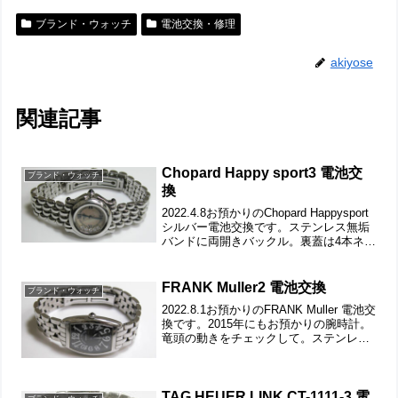
ブランド・ウォッチ
電池交換・修理
akiyose
関連記事
Chopard Happy sport3 電池交
ブランド・ウォッチ
換
2022.4.8お預かりのChopard Happysport
シルバー電池交換です。ステンレス無垢
バンドに両開きバックル。裏蓋は4本ネジ
で留まっていて裏蓋記載。裏蓋の裏側も
チェックして。これがムーブメントで。
ケースの汚れを拭き取り電池格納...
FRANK Muller2 電池交換
ブランド・ウォッチ
2022.8.1お預かりのFRANK Muller 電池交
換です。2015年にもお預かりの腕時計。
竜頭の動きをチェックして。ステンレス
無垢バンドに両開きバックル。裏蓋は4本
ネジで留まっていて裏蓋記載。裏蓋の裏
側もチェックして。これがムーブメ...
TAG HEUER LINK CT-1111-3 電