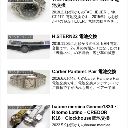
ブランド・ウォッチ
池交換
2019.2.1お預かりのTAG HEUER LINK
CT-1111 電池交換です。2015年にもお預
かりのTAG HEUER。竜頭の動きをチェ
ックして。ステンレス無垢バンドに三つ
折れダブルロック。裏蓋はスクリューバ
ックで裏蓋記載。裏蓋の...
H.STERN22 電池交換
ブランド・ウォッチ
2018.11.29にお預かりのH.STERN 電池
交換です。2ヶ月のお預かりになったのも
「裏蓋ネジ」の不具合。遊び革の状態も
チェックします。というか革ベルト同梱
で交換もご依頼です。裏蓋は4本ネジで留
まっていて裏蓋記載。交換用、革ベルト
も同...
Cartier Pantere1 Pair 電池交換
ブランド・ウォッチ
2016.6.6お預かりのCartier Panthere Pair
電池交換です。電池交換メンテナンスで
ご依頼ですが汚れも無く。ペアーで届き
ました。竜頭の動きをチェックして。ス
テンレス無垢バンドに両開きバックル。
弓環を外すとバラバラになり...
baume merciea Geneve1830・
ブランド・ウォッチ
Ritomo Latino・CREDOR
K18・Clockhouse電池交換
2022.5.9お預かりのbaume merciea