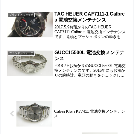
回のお預かりから1年しか経っていない。
竜頭とプッシュボタンの動きをチェック
して。チタン無垢バンドに三つ折れ...
TAG HEUER CAF7111-1 Calbre
ブランド・ウォッチ
s 電池交換メンテナンス
2017.5.9お預かりのTAG HEUER
CAF7111 Calbre s 電池交換メンテナンス
です。竜頭とプッシュボタンの動きをチ
ェックして。遊び革の状態もチェックし
ます。裏蓋はスクリューバックで裏蓋記
載。裏蓋の裏側もチェックして。裏...
GUCCI 5500L 電池交換メンテナ
ブランド・ウォッチ
ンス
2018.7.6お預かりのGUCCI 5500L 電池交
換メンテナンスです。2016年にもお預か
りの腕時計。竜頭の動きをチェックし
て。ステンレス無垢バンドに両開きバッ
クル。バックルの汚れもチェックしま
す。ブレスを外す前に取付向きもチェッ
クし...
Calvin Klein K77411 電池交換メンテナン
ス