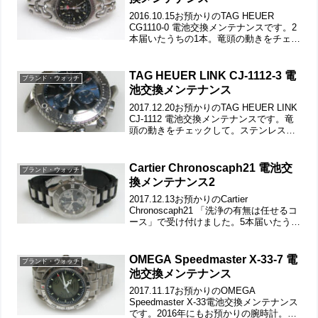
2016.10.15お預かりのTAG HEUER
CG1110-0 電池交換メンテナンスです。2
本届いたうちの1本。竜頭の動きをチェッ
クして。ステンレス無垢バンドに三つ折
れダブルロック。微調整位置をチェック
します。ベルトごと洗浄でバックルの...
TAG HEUER LINK CJ-1112-3 電
ブランド・ウォッチ
池交換メンテナンス
2017.12.20お預かりのTAG HEUER LINK
CJ-1112 電池交換メンテナンスです。竜
頭の動きをチェックして。ステンレス無
垢バンドに三つ折れダブルロック。弓環
やバネ棒の汚れもチェックします。ラグ
部の汚れもチェックして。裏蓋...
Cartier Chronoscaph21 電池交
ブランド・ウォッチ
換メンテナンス2
2017.12.13お預かりのCartier
Chronoscaph21 「洗浄の有無は任せるコ
ース」で受け付けました。5本届いたうち
の1本。竜頭の動きをチェックして。ウレ
タン・バンドに三つ折れバックル。ラグ
部のネジが片方、固くて回せず。汚...
OMEGA Speedmaster X-33-7 電
ブランド・ウォッチ
池交換メンテナンス
2017.11.17お預かりのOMEGA
Speedmaster X-33電池交換メンテナンス
です。2016年にもお預かりの腕時計。前