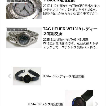
TRACER電池交換
ブランド・ウォッチ
2017.1.12お預かりのTRACER電池交換メ
ンテナンスです。2本届いたうちの1本。
回転ベゼルが回らないと言う事ですが、
錆による固着では無いようですから洗浄
で修復されるでしょう。ステンレス無垢
バンドに三つ折れダブルロック。微調整
位置をチ...
TAG HEUER WT1319 レディー
ブランド・ウォッチ
ス電池交換
2025.5.1お預かりのTAG HEUER
WT1319 電池交換です。竜頭の動きをチ
ェックして。ステンレス無垢バンドに三
つ折れダブルロック。ラグ部の汚れや弓
環の汚れもチェックしますが綺麗な状
態、これは洗浄コースは不要でしょう。
裏蓋はスク...
H.Stern15レディース電池交換
H.Stern17メンズ電池交換