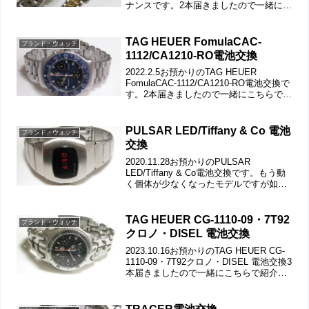
ナンスです。2本届きましたので一緒にこ
ちらで紹介です。竜頭の動きをチェック
して。ステンレス無垢バンドに両開きバ
ックル。裏蓋は”はめ込みタイプ”で...
TAG HEUER FomulaCAC-
ブランド・ウォッチ
1112/CA1210-RO電池交換
2022.2.5お預かりのTAG HEUER
FomulaCAC-1112/CA1210-RO電池交換で
す。2本届きましたので一緒にこちらで紹
介です。こちらネジ込み竜頭が飛び出た
ママです。裏蓋はスクリューバックで裏
蓋記載。裏蓋の裏側もチェッ...
PULSAR LED/Tiffany & Co 電池
ブランド・ウォッチ
交換
2020.11.28お預かりのPULSAR
LED/Tiffany & Co電池交換です。もう動
く個体が少なくなったモデルですが如何
でしょうか？プッシュボタンの動きもチ
ェックして。ステンレス板巻きバンドに
三つ折れバックル。微調整位置をチェ
TAG HEUER CG-1110-09・7T92
ブランド・ウォッチ
ッ...
クロノ・DISEL 電池交換
2023.10.16お預かりのTAG HEUER CG-
1110-09・7T92クロノ・DISEL 電池交換3
本届きましたので一緒にこちらで紹介で
す。竜頭の動きをチェックして。ステン
レス無垢バンドに三つ折れダブルロッ
ク。微調整位置をチェック...