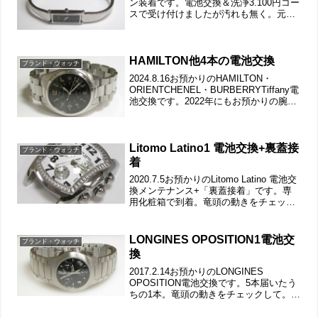
ン装着です。電池交換＆洗浄3.100円コー
スで受け付けましたが汚れも無く。元々
が「パッキン装着」をお願い出来ます
か？ということだったので。竜頭の動き
をチェックして。バングル・ウォッチ
で...
HAMILTON他4本の電池交換
ブランド・ウォッチ
2024.8.16お預かりのHAMILTON・
ORIENTCHENEL・BURBERRYTiffany電
池交換です。2022年にもお預かりの腕時
計。竜頭の動きをチェックして。ステン
レス無垢バンドに三つ折れプッシュバッ
クル。微調整位置をチェッ...
Litomo Latino1 電池交換+裏蓋接
ブランド・ウォッチ
着
2020.7.5お預かりのLitomo Latino 電池交
換メンテナンス+「裏蓋接着」です。専
用化粧箱で到着。竜頭の動きをチェック
して。遊び革の状態もチェックします。
裏蓋は4本ネジで留まっていて裏蓋記載。
ですが右の2本が錆びております。こ...
LONGINES OPOSITION1電池交
ブランド・ウォッチ
換
2017.2.14お預かりのLONGINES
OPOSITION電池交換です。5本届いたう
ちの1本。竜頭の動きをチェックして。ス
テンレス無垢バンドに両開きバックル。
裏蓋は”はめ込みタイプ”で裏蓋記載。裏