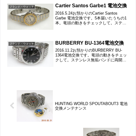
蓋の裏側もチェックして。これがムーブ
Cartier Santos Garbe1 電池交換
ブランド・ウォッチ
メ...
2016.5.24お預かりのCartier Santos
Garbe 電池交換です。5本届いたうちの1
本。竜頭の動きをチェックして。ステン
レス無垢バンドに三つ折れバックル。裏
蓋は4本ネジで留まっていて裏蓋記載。余
りコマの取付もご依頼です。取...
BURBERRY BU-1364電池交換
ブランド・ウォッチ
2016.11.2お預かりのBURBERRY BU-
1364電池交換です。竜頭の動きをチェッ
クして。ステンレス無垢バンドに両開き
バックル。裏蓋は”はめ込みタイプ”で裏
蓋記載。裏蓋の裏側もチェックして。こ
れがムーブメントで。ムーブメント拡
大。...
HUNTING WORLD SPOUTABOUT3 電池
交換メンテナンス