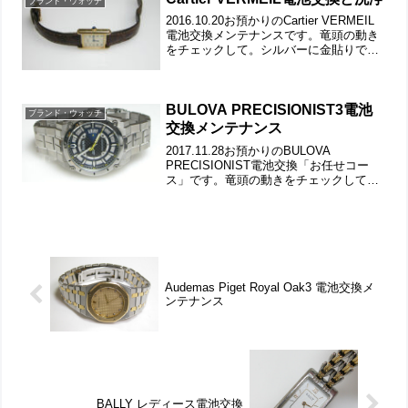
ブランド・ウォッチ
位置...
2016.10.20お預かりのCartier VERMEIL
電池交換メンテナンスです。竜頭の動き
をチェックして。シルバーに金貼りです
から経年と共に黒ずみが浮いて来ます。
革ベルト交換もご依頼ですが「幅
15mm」はレディースとしては特殊幅。
在庫...
BULOVA PRECISIONIST3電池
ブランド・ウォッチ
交換メンテナンス
2017.11.28お預かりのBULOVA
PRECISIONIST電池交換「お任せコー
ス」です。竜頭の動きをチェックして。
ステンレス無垢バンドに三つ折れダブル
ロック。微調整位置をチェックします。
バックルの汚れもチェックしますが綺麗
な状態。...
Audemas Piget Royal Oak3 電池交換メ
ンテナンス
BALLY レディース電池交換