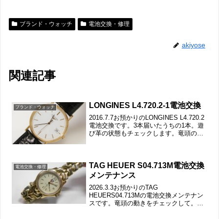
ブランド・ウォッチ
電池交換・修理
akiyose
関連記事
LONGINES L4.720.2-1電池交換
ブランド・ウォッチ
2016.7.7お預かりのLONGINES L4.720.2
電池交換です。3本届いたうちの1本。遊
び革の状態もチェックします。竜頭の動
きをチェックして。裏蓋は”はめ込みタイ
プ”で裏蓋記載。裏蓋の裏側もチェックし
て。これがムーブメントで。ムー...
TAG HEUER S04.713M電池交換
電池交換・修理
メンテナンス
2026.3.3お預かりのTAG
HEUERS04.713Mの電池交換メンテナン
スです。竜頭の動きをチェックして。ス
テンレス無垢バンドに三つ折れダブルロ
ック。微調整位置をチェックします。バ