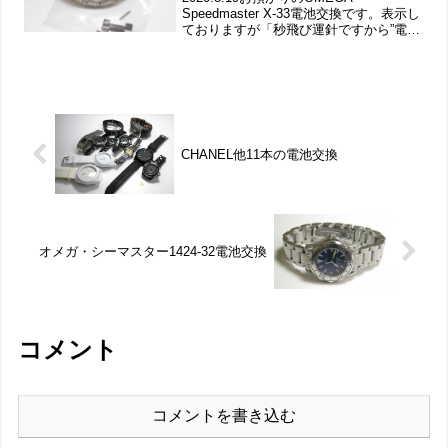
Speedmaster X-33電池交換です。表示し
ておりますが「秒飛び運針ですから”電池
切れサイン”」2017年にもお預かりの腕時
計。2本届いたうちの1本で「もう1本は
ELGIN」竜頭の動きをチェッ...
CHANEL他11本の電池交換
オメガ・シーマスター1424-32電池交換
コメント
コメントを書き込む