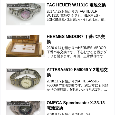
ックルの汚れもチェックします。裏蓋は
TAG HEUER WJ131C 電池交換
ブランド・ウォッチ
スクリューバック...
2017.7.27お預かりのTAG HEUER
WJ131C 電池交換です。HERMES・
LONGINESと3本届いたうちの1本。竜頭
の動きをチェックして。ステンレス無垢
バンドに三つ折れダブルロック。裏蓋は
スクリューバックで裏蓋記載。これが...
HERMES MEDOR7 丁番バネ交
ブランド・ウォッチ
換
2020.4.14お預かりのHERMES MEDOR
丁番バネ交換です。下をむけると蓋がダ
ラリと開きます。今回、正常動作ですか
ら裏蓋は開けません。「バネ交換のみ」
となります。まずは革ベルトを外しま
す。純正のバネの持ち合わせは無く、ま
ATTESA5510-F50069 Y-2電池交
国産ウォッチ
た入手も...
換
2018.11.9お預かりのATTESA5510-
F50069 Y電池交換です。2017年にもお預
かりの腕時計。5本届いたうちの1本。ベ
ルト調整のピンが抜け掛かっております
ので後で修整しておきます。チタン板巻
きバンドに両開きバックル。裏蓋は...
OMEGA Speedmaster X-33-13
ブランド・ウォッチ
電池交換
2020.8.19お預かりのOMEGA