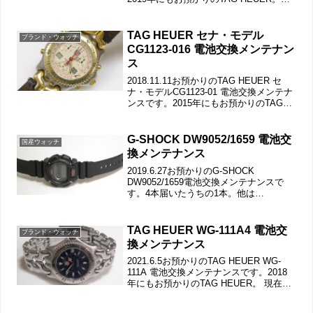
回、ブレスの汚れが洗浄で落ちず。何度
も繰り返すのと最近勤めに出ており作業
時間が取れず時間の経過の間に洗浄前...
TAG HEUER セナ・モデル
ブランド・ウォッチ
CG1123-016 電池交換メンテナン
ス
2018.11.11お預かりのTAG HEUER セ
ナ・モデルCG1123-01 電池交換メンテナ
ンスです。2015年にもお預かりのTAG
HEUERですが今回は「秒針が外れた」と
いうことですが、簡単に直るかどうかで
す。竜頭の動きをチェック...
G-SHOCK DW9052/1659 電池交
国産ウォッチ
換メンテナンス
2019.6.27お預かりのG-SHOCK
DW9052/1659電池交換メンテナンスで
す。4本届いたうちの1本。他は
DW8200WENGERHAMILTONです。プッ
シュボタンの動きもチェックして。遊び
革の状態もチェックします。裏蓋は4本...
TAG HEUER WG-111A4 電池交
ブランド・ウォッチ
換メンテナンス
2021.6.5お預かりのTAG HEUER WG-
111A 電池交換メンテナンスです。2018
年にもお預かりのTAG HEUER。 現在は
秒飛び運針中。竜頭の動きをチェックし
て。ステンレス無垢バンドに三つ折れダ