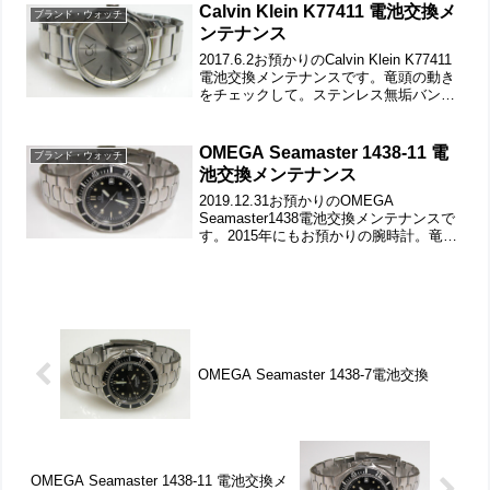
ブルロック。微調整位置をチェ...
Calvin Klein K77411 電池交換メ
ブランド・ウォッチ
ンテナンス
2017.6.2お預かりのCalvin Klein K77411
電池交換メンテナンスです。竜頭の動き
をチェックして。ステンレス無垢バンド
に両開きバックル。裏蓋は”はめ込みタイ
プ”で裏蓋記載。裏蓋の裏側もチェックし
て。裏蓋を開けるとスペーサー...
OMEGA Seamaster 1438-11 電
ブランド・ウォッチ
池交換メンテナンス
2019.12.31お預かりのOMEGA
Seamaster1438電池交換メンテナンスで
す。2015年にもお預かりの腕時計。竜頭
の動きをチェックして。ステンレス無垢
バンドに三つ折れダブルロック。バック
ルの汚れもチェックします。裏蓋はスク
リ...
OMEGA Seamaster 1438-7電池交換
OMEGA Seamaster 1438-11 電池交換メ