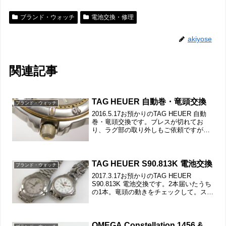
ブランド・ウォッチ
電池交換・修理
akiyose
関連記事
TAG HEUER 自動巻・竜頭交換
ブランド・ウォッチ
2016.5.17お預かりのTAG HEUER 自動
巻・竜頭交換です。ブレスが切れてお
り、ラグ部の取り外しもご依頼ですが私
の力では抜けない。竜頭交換もあります
から、修理センターさんに丸投げ。片側
は綺麗な状態ですが。こうなると回しに
くく、また...
TAG HEUER S90.813K 電池交換
ブランド・ウォッチ
2017.3.17お預かりのTAG HEUER
S90.813K 電池交換です。2本届いたうち
の1本。竜頭の動きをチェックして。ステ
ンレス無垢バンドに三つ折れダブルロッ
ク。微調整位置をチェックします。バッ
クルの汚れは拭き取りで綺麗になりま
し...
OMEGA Constellation 1456 &