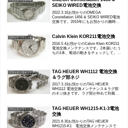
ブランド・ウォッチ
SEIKO WIRED電池交換
2022.3.16お預かりのOMEGA
Constellation 1456 & SEIKO WIRED電池
交換です。2015年にもお預かりの腕時
計。2本届きましたので一緒にこちらで紹
介です。竜頭の動きをチェックして。ス
テンレス無垢バンドに...
Calvin Klein KOR211電池交換
ブランド・ウォッチ
2016.5.4お預かりのCalvin Klein KOR211
電池交換メンテナンスです。2本届いたう
ちの1本。竜頭の動きをチェックして。ス
テンレス無垢バンドに両開きバックル。
ブレスの取付向きをチェックして。裏蓋
は”はめ込みタイプ”で裏蓋記...
TAG HEUER WH1112 電池交換
ブランド・ウォッチ
＆ラグ部ネジ
2017.3.19お預かりのTAG HEUER
WH1112 電池交換メンテナンス＆ラグ部
のネジ抜きです。ラグ部が外れて到着。
バネ棒では無く、ネジでケースに固定す
るタイプ。片方はネジの頭が折れてねじ
切り部分が折れ込んでおります。メーカ
TAG HEUER WH1215-K1-3電池
ブランド・ウォッチ
ーでは...
交換
2021.8.30お預かりのTAG HEUER
WH1215-K1 電池交換メンテナンスで