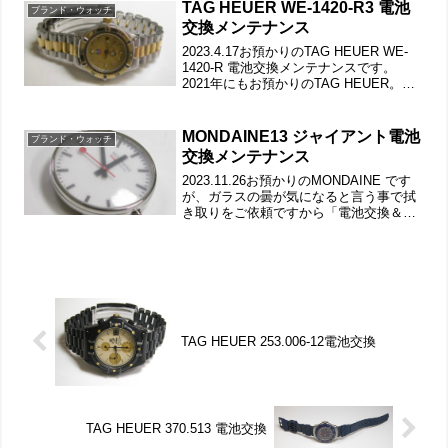
動きをチェックして。微調整位置をチ
TAG HEUER WE-1420-R3 電池
ブランド・ウォッチ
ェ...
交換メンテナンス
2023.4.17お預かりのTAG HEUER WE-
1420-R 電池交換メンテナンスです。
2021年にもお預かりのTAG HEUER。ス
テンレス無垢バンドに三つ折れダブルロ
ック。微調整位置をチェックします。バ
ックルの汚れもチェックします...
MONDAINE13 ジャイアント電池
ブランド・ウォッチ
交換メンテナンス
2023.11.26お預かりのMONDAINE です
が、ガラスの曇が気になると言う事で拭
き取りをご依頼ですから「電池交換＆洗
浄コース」となります。裏蓋は4本ネジで
留まっていて裏蓋記載。裏蓋ネジも洗浄
します。裏蓋の裏側もチェックして。こ
れがム...
TAG HEUER 253.006-12電池交換
TAG HEUER 370.513 電池交換