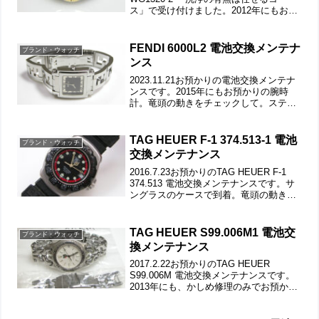
ス」で受け付けました。2012年にもお預
かりのTAG HEUER。5本届いたうちの1
本。竜頭の動きをチェックして。ステン
レス無垢バンドに三つ折れダブ...
FENDI 6000L2 電池交換メンテナ
ブランド・ウォッチ
ンス
2023.11.21お預かりの電池交換メンテナ
ンスです。2015年にもお預かりの腕時
計。竜頭の動きをチェックして。ステン
レス無垢バンドに両開きバックル。ラグ
部ピンはネジ留め式。弓環も洗浄しま
す。バックルの汚れもチェックして。ブ
TAG HEUER F-1 374.513-1 電池
ブランド・ウォッチ
レスを外しても...
交換メンテナンス
2016.7.23お預かりのTAG HEUER F-1
374.513 電池交換メンテナンスです。サ
ングラスのケースで到着。竜頭の動きを
チェックして。遊び革の状態もチェック
します。裏蓋はスクリューバックで裏蓋
記載。ウレタン・バンドが片方外れ...
TAG HEUER S99.006M1 電池交
ブランド・ウォッチ
換メンテナンス
2017.2.22お預かりのTAG HEUER
S99.006M 電池交換メンテナンスです。
2013年にも、かしめ修理のみでお預かり
の腕時計。かしめ修理もご依頼で、予備
の中古ブレスも同梱頂きました。竜頭の