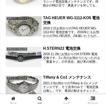
ラシック電池交換メンテナンスです。何
処かの時計店で「裏蓋ネジを外しても裏
蓋が外れない」という事でご依頼です。
竜頭の動きをチェックして。ブレスのコ
マが折れ曲がったママの箇所があります
TAG HEUER WG-1112-KO5 電池
ブランド・ウォッチ
が、この部分の解...
交換
2019.2.21お預かりのTAG HEUER WG-
1112-KO 電池交換です。2016年にもお預
かりのTAG HEUER。2本届いたうちの1
本。竜頭回しが重くないか？引き出せる
か動きをチェックします。ステンレス無
垢バンドに三つ折れダブ...
H.STERN22 電池交換
ブランド・ウォッチ
2018.11.29にお預かりのH.STERN 電池
交換です。2ヶ月のお預かりになったのも
「裏蓋ネジ」の不具合。遊び革の状態も
チェックします。というか革ベルト同梱
で交換もご依頼です。裏蓋は4本ネジで留
まっていて裏蓋記載。交換用、革ベルト
も同...
Tiffany & Co1 メンテナンス
ブランド・ウォッチ
2021.2.8お預かりのTiffany & Co メンテ
ナンスです。そう洗浄のみで「電池交換
は無し」です。竜頭の動きをチェックし
て。ステンレス無垢バンドに両開きバッ
クル。バックルの向きをチェックしま
す。弓環を外してラグ部の汚れもチェッ
ホーム
検索
トップ
サイドバー
クし...