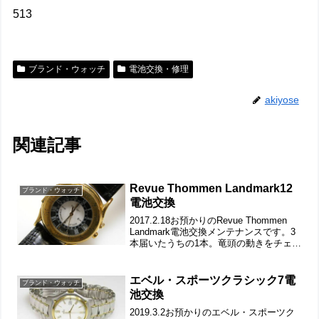
513
ブランド・ウォッチ
電池交換・修理
akiyose
関連記事
Revue Thommen Landmark12
ブランド・ウォッチ
電池交換
2017.2.18お預かりのRevue Thommen
Landmark電池交換メンテナンスです。3
本届いたうちの1本。竜頭の動きをチェッ
クして。遊び革の状態もチェックしま
す。裏蓋は”はめ込みタイプ”で裏蓋記
載。裏蓋の裏側もチェックして。こ...
エベル・スポーツクラシック7電
ブランド・ウォッチ
池交換
2019.3.2お預かりのエベル・スポーツク