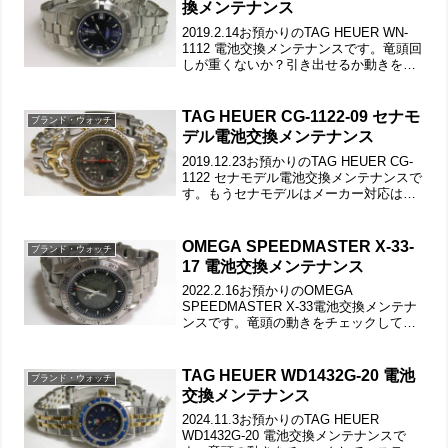
換メンテナンス
2019.2.14お預かりのTAG HEUER WN-
1112 電池交換メンテナンスです。竜頭回
しが重くないか？引き出せるか動きをチ
ェックします。ステンレス無垢バンドに
三つ折れダブルロック。弓環やバネ棒の
汚れもチェックします。ラグ部の汚れ
TAG HEUER CG-1122-09 セナモ
ブランド・ウォッチ
も...
デル電池交換メンテナンス
2019.12.23お預かりのTAG HEUER CG-
1122 セナモデル電池交換メンテナンスで
す。もうセナモデルはメーカー対応は終
了しており電池交換も不可です。2016年
にもお預かりのTAG HEUER。竜頭の動
きをチェックして。ステン...
OMEGA SPEEDMASTER X-33-
ブランド・ウォッチ
17 電池交換メンテナンス
2022.2.16お預かりのOMEGA
SPEEDMASTER X-33電池交換メンテナ
ンスです。竜頭の動きをチェックして。
チタン無垢バンドに三つ折れプッシュバ
ックル。バネ棒は洗浄します。ブレスを
外してラグ部の汚れもチェックします。
TAG HEUER WD1432G-20 電池
ブランド・ウォッチ
裏蓋の裏...
交換メンテナンス
2024.11.3お預かりのTAG HEUER
WD1432G-20 電池交換メンテナンスで