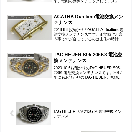
す。竜頭の動きをチェックして。ステン
レス無垢バンドに三つ折れダブルロッ
ク。微調整位置をチェックします。ラグ
部の汚れや弓環の汚れもチェックして。
AGATHA Dualtime電池交換メン
ブランド・ウォッチ
裏蓋は...
テナンス
2018.9.8お預かりのAGATHA Dualtime電
池交換メンテナンスです。正常動作と言
う事ですが合っているのは上側の時計だ
け。海外時間に合わせているだけか？秒
針が無いタイプは遅れているのか止まっ
ているのかが分からない。デュアル・ウ
TAG HEUER S95-206K3 電池交
ブランド・ウォッチ
ォ...
換メンテナンス
2020.10.5お預かりのTAG HEUER S95-
206K 電池交換メンテナンスです。2017
年にもお預かりのTAG HEUER。竜頭の
動きをチェックして。ステンレス無垢バ
ンドに三つ折れダブルロック。バックル
の汚れもチェックします。ラ...
TAG HEUER 929-213G-20電池交換メン
テナンス