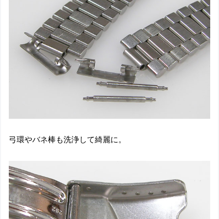
弓環やバネ棒も洗浄して綺麗に。