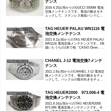
ナンス
2016.6.20お預かりのGUCCI 5500M 電池
交換メンテナンスです。竜頭の動きをチ
ェックして。ステンレス無垢バンドに両
開きバックル。バックルの汚れもチェッ
クします。バネ棒も洗浄します。ラグ部
の汚れや裏蓋の裏側もチェックして。パ
TAG HEUER PALAU WN1116 電
ブランド・ウォッチ
ッキ...
池交換メンテナンス
2021.9.2お預かりのTAG HEUER PALAU
WN1116 電池交換メンテナンスです。3本
届いたうちの1本で他「CASIO Diver」
「Silverwave」竜頭の動きをチェックし
て。ステンレス無垢バンドに三つ折れダ
ブルロッ...
CHANEL J-12 電池交換7メンテ
ブランド・ウォッチ
ナンス
2021.2.8お預かりのCHANEL J-12 電池交
換メンテナンスです。竜頭の動きをチェ
ックして。バックルの取付向きをチェッ
クします。弓環を外してラグ部の汚れも
チェックします。バネ棒も洗浄します。
裏蓋は8本ネジで留まっていて裏蓋記載。
TAG HEUER2000 973.006-4 電
ブランド・ウォッチ
ネ...
池交換メンテナンス
2021.8.16お預かりのTAG HEUER2000
973.006 電池交換メンテナンスです。今