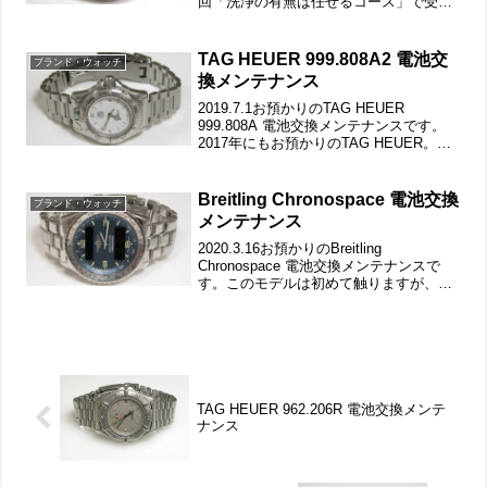
回「洗浄の有無は任せるコース」で受け
付けましたが洗浄は不要に見えますが。
竜頭の動きをチェックして。ステンレス
無垢バンドに三つ折れダブルロック...
TAG HEUER 999.808A2 電池交
ブランド・ウォッチ
換メンテナンス
2019.7.1お預かりのTAG HEUER
999.808A 電池交換メンテナンスです。
2017年にもお預かりのTAG HEUER。竜
頭の動きをチェックして。ステンレス無
垢バンドに三つ折れダブルロック。微調
整位置をチェックします。裏蓋はス...
Breitling Chronospace 電池交換
ブランド・ウォッチ
メンテナンス
2020.3.16お預かりのBreitling
Chronospace 電池交換メンテナンスで
す。このモデルは初めて触りますが、お
そらくエアロ・スペースと同じでしょ
う。竜頭の動きをチェックして。ステン
レス無垢バンドに三つ折れダブルロッ
ク。微...
TAG HEUER 962.206R 電池交換メンテ
ナンス