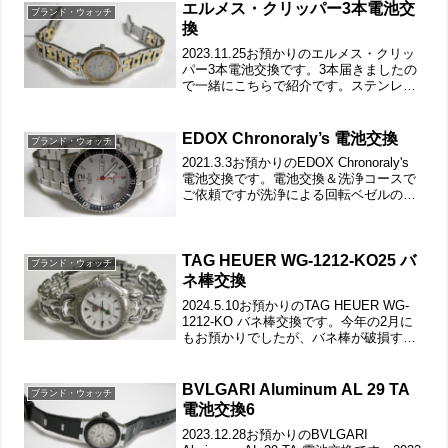
回は大丈夫...
エルメス・クリッパー3本電池交
ブランド・ウォッチ
換
2023.11.25お預かりのエルメス・クリッ
パー3本電池交換です。3本届きましたの
で一緒にこちらで紹介です。ステンレス
無垢バンドにブレスバックル。裏蓋は”は
め込みタイプ”で裏蓋記載。これがムーブ
メントで。ケースの汚れを拭き取り電池
EDOX Chronoraly’s 電池交換
ブランド・ウォッチ
格納部を...
2021.3.3お預かりのEDOX Chronoraly's
電池交換です。電池交換＆洗浄コースで
ご依頼ですが洗浄による回転ベゼルの色
落ち、これは困るということです。この
モデル洗浄した事が無いので、どうなる
か分かりません。針の仕上げや回転ベ...
TAG HEUER WG-1212-KO25 バ
ブランド・ウォッチ
ネ棒交換
2024.5.10お預かりのTAG HEUER WG-
1212-KO バネ棒交換です。今年の2月に
もお預かりでしたが、バネ棒が破損する
事は読めません。TAG HEUERのバネ棒
は特殊サイズなので普通の既製品では使
えず。私も別に購入して在庫し...
BVLGARI Aluminum AL 29 TA
ブランド・ウォッチ
電池交換6
2023.12.28お預かりのBVLGARI