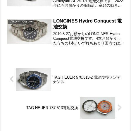
Alminyum AL 29 TA 電池交換です。2022
年にもお預かりの腕時計。竜頭の動きを
チェックして。裏蓋は”はめ込みタイ
プ”で裏蓋記載。これがムーブメントで。
ムーブメント拡大。電池蓋を外...
LONGINES Hydro Conquest 電
ブランド・ウォッチ
池交換
2019.5.27お預かりのLONGINES Hydro
Conquest電池交換です。4本お預かりし
たうちの1本。いずれもあまり国内では見
ることが無いモデルばかりですから海外
で売られているモデルとはひと味違った
モデルの存在を知る事になりま...
TAG HEUER 570.513-2 電池交換メンテ
ナンス
TAG HEUER 737.513電池交換