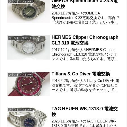
OMEGA Speedmaster X-33-8電
ブランド・ウォッチ
池交換
2018.11.7お預かりのOMEGA
Speedmaster X-33電池交換です。都合で
「洗浄が必要な場合は了承」という事で
すが確認してみましょう。2013年にもお
預かりの腕時計。竜頭の動きをチェック
して。チタン無垢バンドに三つ折れプ
HERMES Clipper Chronograph
ブランド・ウォッチ
ッ...
CL3.310 電池交換
2017.12.1お預かりのHERMES Clipper
Chronograph CL3.310 電池交換メンテナ
ンスです。3本届いたうちの1本。竜頭の
動きをチェックして。ステンレス無垢バ
ンドに三つ折れバックル。弓環も外して
みますが汚れは無...
Tiffany & Co Diver 電池交換
ブランド・ウォッチ
2018.4.26お預かりのTifany Co DIVER 電
池交換です。洗浄するか否かはお任せコ
ースです。竜頭の動きをチェックして。
遊び革の状態もチェックします。裏蓋は
スクリューバックで裏蓋記載。裏蓋の裏
側もチェックして。これがムーブメン...
TAG HEUER WK-1313-0 電池交
ブランド・ウォッチ
換
2023.11.6お預かりのTAG HEUER WK-
1313-0 電池交換です。2本届きましたの