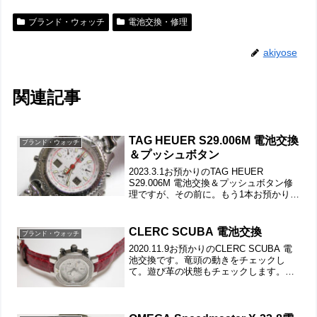
ブランド・ウォッチ
電池交換・修理
akiyose
関連記事
TAG HEUER S29.006M 電池交換
ブランド・ウォッチ
＆プッシュボタン
2023.3.1お預かりのTAG HEUER
S29.006M 電池交換＆プッシュボタン修
理ですが、その前に。もう1本お預かりの
セイコークロノグラフ「プッシュボタン
固着」の案内。竜頭の動きをチェックし
ますが正常です。ただプッシュボタンが3
CLERC SCUBA 電池交換
ブランド・ウォッチ
つ...
2020.11.9お預かりのCLERC SCUBA 電
池交換です。竜頭の動きをチェックし
て。遊び革の状態もチェックします。裏
蓋は8本ネジで留まっていて裏蓋記載。裏
蓋の裏側もチェックします。これがムー
ブメントで。ムーブメント拡大。ケース
の汚れ...