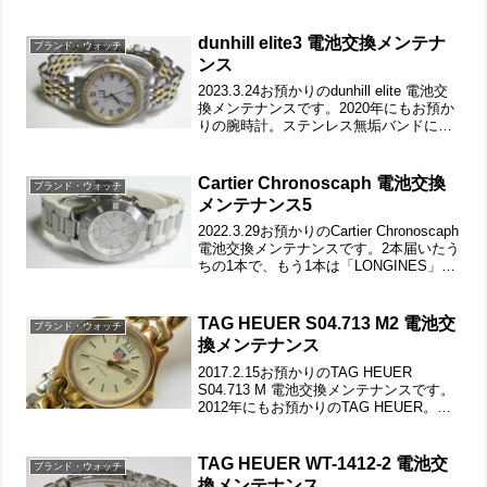
び革の状態もチェックします。裏蓋は4本
ネジで留まっていて裏蓋記載。ラグ部の
汚れや裏蓋の裏側もチェックして。こ...
dunhill elite3 電池交換メンテナ
ブランド・ウォッチ
ンス
2023.3.24お預かりのdunhill elite 電池交
換メンテナンスです。2020年にもお預か
りの腕時計。ステンレス無垢バンドに両
開きバックル。裏蓋は”はめ込みタイ
プ”で裏蓋記載。裏蓋の裏側もチェックし
て。これがムーブメントで。ムー...
Cartier Chronoscaph 電池交換
ブランド・ウォッチ
メンテナンス5
2022.3.29お預かりのCartier Chronoscaph
電池交換メンテナンスです。2本届いたう
ちの1本で、もう1本は「LONGINES」竜
頭の動きをチェックして。ウレタン・バ
ンドに三つ折れバックル。ラグ部の留め
ネジですが、これだ...
TAG HEUER S04.713 M2 電池交
ブランド・ウォッチ
換メンテナンス
2017.2.15お預かりのTAG HEUER
S04.713 M 電池交換メンテナンスです。
2012年にもお預かりのTAG HEUER。今
回は「カレンダーが切り替わらない」と
いう症状ですから分解修理かムーブメン
ト交換となるでしょう。このム...
TAG HEUER WT-1412-2 電池交
ブランド・ウォッチ
換メンテナンス