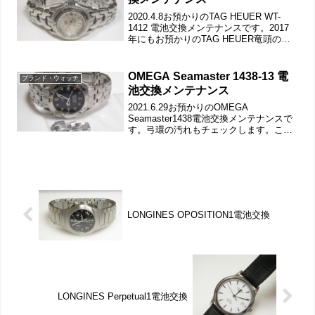
2020.4.8お預かりのTAG HEUER WT-
1412 電池交換メンテナンスです。2017
年にもお預かりのTAG HEUER竜頭の動
きをチェックして。ステンレス無垢バン
ドに三つ折れダブルロック。バネ棒は洗
浄します。ラグ部の汚れもチェッ...
OMEGA Seamaster 1438-13 電
ブランド・ウォッチ
池交換メンテナンス
2021.6.29お預かりのOMEGA
Seamaster1438電池交換メンテナンスで
す。弓環の汚れもチェックします。この
感じは長期保管で放置された雰囲気。こ
ういう汚れこそ「電池交換＆洗浄コー
ス」が効果大。竜頭の動きをチェックし
て。ステン...
LONGINES OPOSITION1電池交換
LONGINES Perpetual1電池交換