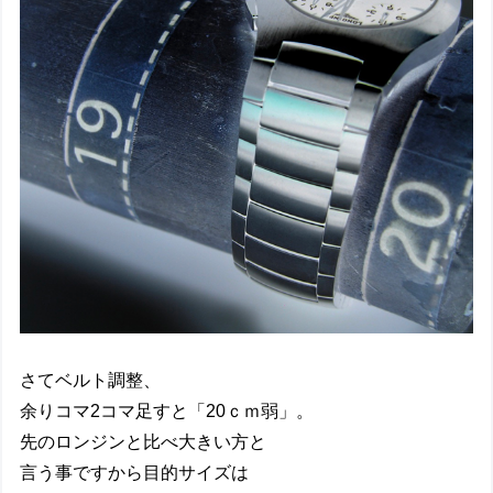
さてベルト調整、
余りコマ2コマ足すと「20ｃｍ弱」。
先のロンジンと比べ大きい方と
言う事ですから目的サイズは