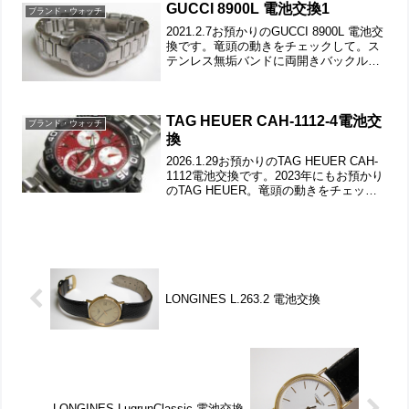
GUCCI 8900L 電池交換1
ブランド・ウォッチ
2021.2.7お預かりのGUCCI 8900L 電池交
換です。竜頭の動きをチェックして。ス
テンレス無垢バンドに両開きバックル。
裏蓋は”はめ込みタイプ”で裏蓋記載。裏
蓋の裏側もチェックして。これがムーブ
メントで。ムーブメント拡大。電池を入
れ...
TAG HEUER CAH-1112-4電池交
ブランド・ウォッチ
換
2026.1.29お預かりのTAG HEUER CAH-
1112電池交換です。2023年にもお預かり
のTAG HEUER。竜頭の動きをチェック
して。ステンレス無垢バンドに三つ折れ
ダブルロック。微調整位置をチェックし
ます。裏蓋はスクリューバッ...
LONGINES L.263.2 電池交換
LONGINES LugrunClassic 電池交換