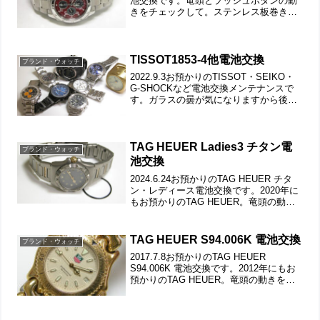
池交換です。竜頭とプッシュボタンの動
きをチェックして。ステンレス板巻きバ
ンドに三つ折れバックルはダブルロッ
ク。微調整位置をチェックします。裏蓋
はスクリューバックで裏蓋記載。裏蓋の
裏側...
TISSOT1853-4他電池交換
ブランド・ウォッチ
2022.9.3お預かりのTISSOT・SEIKO・
G-SHOCKなど電池交換メンテナンスで
す。ガラスの曇が気になりますから後で
拭き取ります。8本届きまして「洗浄の有
無は任せるコース」で受け付けましたの
で、洗浄コース分を一緒にこちらで紹介
で...
TAG HEUER Ladies3 チタン電
ブランド・ウォッチ
池交換
2024.6.24お預かりのTAG HEUER チタ
ン・レディース電池交換です。2020年に
もお預かりのTAG HEUER。竜頭の動き
をチェックして。チタン板巻きバンドに
三つ折れバックル。微調整位置をチェッ
クします。裏蓋はスクリューバックで...
TAG HEUER S94.006K 電池交換
ブランド・ウォッチ
2017.7.8お預かりのTAG HEUER
S94.006K 電池交換です。2012年にもお
預かりのTAG HEUER。竜頭の動きをチ
ェックして。ステンレス無垢バンドに三
つ折れダブルロック。微調整位置をチェ
ックします。バックルの汚れもチェ...