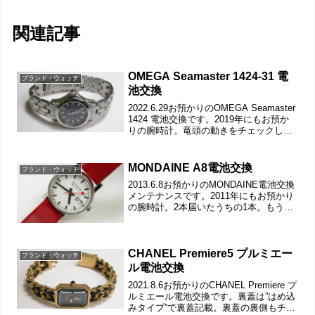
関連記事
OMEGA Seamaster 1424-31 電
ブランド・ウォッチ
池交換
2022.6.29お預かりのOMEGA Seamaster
1424 電池交換です。2019年にもお預か
りの腕時計。竜頭の動きをチェックし
て。ステンレス無垢バンドに三つ折れプ
ッシュバックル。裏蓋はスクリューバッ
クで裏蓋記載。裏蓋を開けると耐...
MONDAINE A8電池交換
ブランド・ウォッチ
2013.6.8お預かりのMONDAINE電池交換
メンテナンスです。2011年にもお預かり
の腕時計。2本届いたうちの1本。もう一
本は「バングル・ウォッチ」竜頭の動き
をチェックして。遊び革の状態もチェッ
クします。裏蓋は”はめ込みタイプ”で裏
蓋...
CHANEL Premiere5 プルミエー
ブランド・ウォッチ
ル電池交換
2021.8.6お預かりのCHANEL Premiere プ
ルミエール電池交換です。裏蓋は”はめ込
みタイプ”で裏蓋記載。裏蓋の裏側もチェ