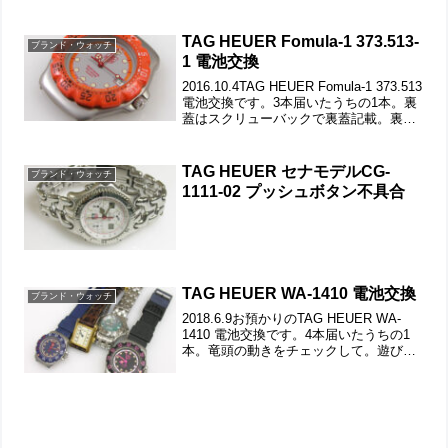
ックして。これがムーブメントで。ケー
スの汚れを拭き取り電池格納部をチェッ
クします。電池を入れて動作確認。...
TAG HEUER Fomula-1 373.513-
ブランド・ウォッチ
1 電池交換
2016.10.4TAG HEUER Fomula-1 373.513
電池交換です。3本届いたうちの1本。裏
蓋はスクリューバックで裏蓋記載。裏蓋
の裏側もチェックして。これがムーブメ
ントで。ムーブメント拡大。ケースの汚
れを拭き取り電池格納部...
TAG HEUER セナモデルCG-
ブランド・ウォッチ
1111-02 プッシュボタン不具合
TAG HEUER WA-1410 電池交換
ブランド・ウォッチ
2018.6.9お預かりのTAG HEUER WA-
1410 電池交換です。4本届いたうちの1
本。竜頭の動きをチェックして。遊び革
の状態もチェックします。裏蓋はスクリ
ューバックで裏蓋記載。裏蓋の裏側もチ
ェックして。これがムーブメントで。ム
ー...