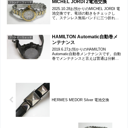
レス無垢バンドに三つ折れバックル。ネ
MICHEL JORDI 2電池交換
ブランド・ウォッチ
ジを受...
2025.10.28お預かりのMICHEL JORDI 電
池交換です。竜頭の動きをチェックし
て。ステンレス無垢バンドに三つ折れダ
ブルロック。裏蓋はスクリューバックで
裏蓋記載。裏蓋を開けると耐磁プレート
がムーブメントを覆っています。これが
ムー...
HAMILTON Automatic自動巻メ
ブランド・ウォッチ
ンテナンス
2019.6.27お預かりのHAMILTON
Automatic自動巻メンテナンスです。自動
巻でメンテナンスと言えば普通は分解修
理の事ですがここではケースの洗浄の意
味です。ただ今回は修理もご依頼ですか
ら分解修理も致します。4本届いたうちの
1...
HERMES MEDOR Silver 電池交換