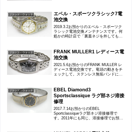
の動きをチェックして。バングルウォッ
チで無垢バンド。裏蓋は”はめ込みタイ
プ...
エベル・スポーツクラシック7電
ブランド・ウォッチ
池交換
2019.3.2お預かりのエベル・スポーツク
ラシック電池交換メンテナンスです。何
処かの時計店で「裏蓋ネジを外しても裏
蓋が外れない」という事でご依頼です。
竜頭の動きをチェックして。ブレスのコ
マが折れ曲がったママの箇所があります
FRANK MULLER1 レディース電
ブランド・ウォッチ
が、この部分の解...
池交換
2021.5.6お預かりのFRANK MULLER レ
ディース電池交換です。竜頭の動きをチ
ェックして。ステンレス無垢バンドに両
開きバックル。バックルの汚れもチェッ
クします。この状態からブレスのみ洗浄
します。裏蓋は4本ネジで留まっていて裏
EBEL Diamond3
ブランド・ウォッチ
蓋記...
Sportsclassique ラグ部ネジ溶接
修理
2017.7.14お預かりのEBEL
Sportclassiqueラグ部ネジ溶接修理で
す。2011年にも同じ、溶接修理でお預か
りですが今回は違う箇所の修理です。そ
の前に「電池交換メンテナンス」ステン