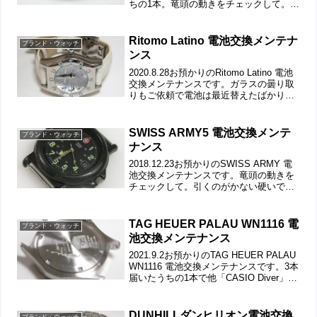
ちの1本。竜頭の動きをチェックして。遊
び革の状態もチェックします。裏蓋は2本
ネジで留まっていて裏蓋記載。これが取
り出した文字盤＆ムーブメント...
Ritomo Latino 電池交換メンテナ
ブランド・ウォッチ
ンス
2020.8.28お預かりのRitomo Latino 電池
交換メンテナンスです。ガラスの曇り取
りもご依頼で電池は最近替えたばかり。
という事ですが作業の手順からは「電池
交換＆洗浄コース」そのものですからつ
いでに電池も替えておきます。竜頭の
SWISS ARMY5 電池交換メンテ
ブランド・ウォッチ
動...
ナンス
2018.12.23お預かりのSWISS ARMY 電
池交換メンテナンスです。竜頭の動きを
チェックして。引くのがかない硬いで
す。裏蓋は”はめ込みタイプ”で裏蓋記
載。裏蓋の裏側もチェックして。これが
ムーブメントで。ムーブメント拡大。作
TAG HEUER PALAU WN1116 電
ブランド・ウォッチ
業の前に...
池交換メンテナンス
2021.9.2お預かりのTAG HEUER PALAU
WN1116 電池交換メンテナンスです。3本
届いたうちの1本で他「CASIO Diver」
「Silverwave」竜頭の動きをチェックし
て。ステンレス無垢バンドに三つ折れダ
ブルロッ...
DUNHILLダンヒリオン電池交換