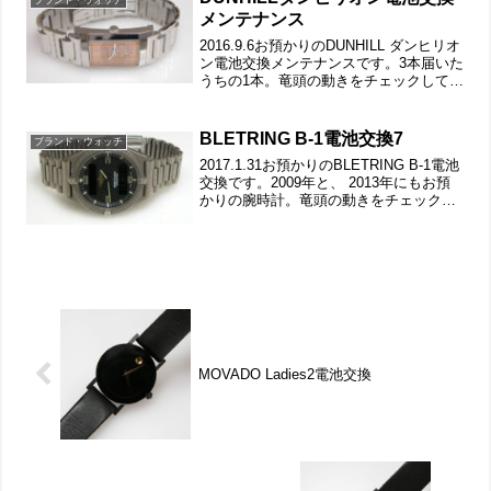
ブランド・ウォッチ
メンテナンス
2016.9.6お預かりのDUNHILL ダンヒリオ
ン電池交換メンテナンスです。3本届いた
うちの1本。竜頭の動きをチェックして。
ステンレス無垢バンドに両開きバック
ル。裏蓋は4本ネジで留まっていて裏蓋記
載。裏蓋はカーブした構造。裏蓋の裏側
BLETRING B-1電池交換7
ブランド・ウォッチ
もチ...
2017.1.31お預かりのBLETRING B-1電池
交換です。2009年と、 2013年にもお預
かりの腕時計。竜頭の動きをチェックし
て。チタン板巻きバンドに三つ折れバッ
クル。裏蓋は”はめ込みタイプ”で裏蓋記
載。裏蓋の裏側もチェックして。...
MOVADO Ladies2電池交換