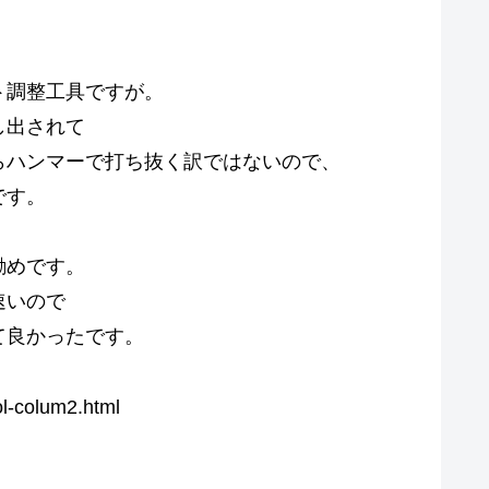
ト調整工具ですが。
し出されて
らハンマーで打ち抜く訳ではないので、
です。
勧めです。
速いので
て良かったです。
lum2.html