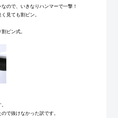
ンなので、いきなりハンマーで一撃！
良く見ても割ピン。
！
り割ピン式。
す。
たので抜けなかった訳です。