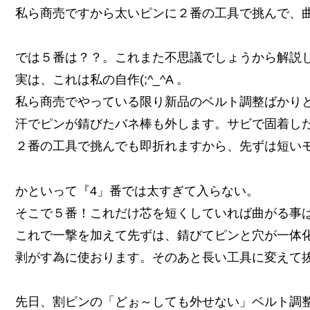
私ら商売ですから太いピンに２番の工具で挑んで、
では５番は？？。これまた不思議でしょうから解説
実は、これは私の自作(;^_^A 。
私ら商売でやっている限り新品のベルト調整ばかり
汗でピンが錆びたバネ棒も外します。サビで固着し
２番の工具で挑んでも即折れますから、先ずは短い
かといって『4」番では太すぎて入らない。
そこで５番！これだけ芯を短くしていれば曲がる事
これで一撃を加えて先ずは、錆びてピンと穴が一体
剥がす為に使おります。そのあと長い工具に変えて
先日、割ピンの「どぉ～しても外せない」ベルト調