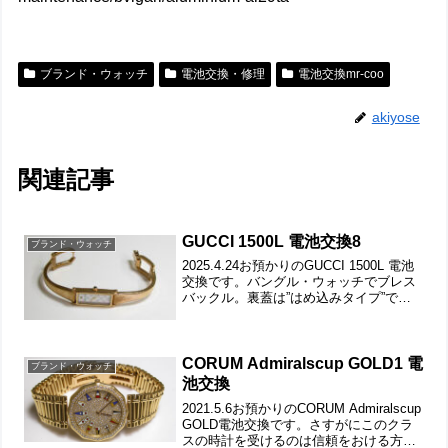
ブランド・ウォッチ
電池交換・修理
電池交換mr-coo
akiyose
関連記事
GUCCI 1500L 電池交換8
ブランド・ウォッチ
2025.4.24お預かりのGUCCI 1500L 電池
交換です。バングル・ウォッチでブレス
バックル。裏蓋は”はめ込みタイプ”で裏
蓋記載。この裏蓋が開けられないと言う
事ですが。裏蓋のスクラッチを見ても厄
介さが伝わります。これ基本的に「こじ
開...
CORUM Admiralscup GOLD1 電
ブランド・ウォッチ
池交換
2021.5.6お預かりのCORUM Admiralscup
GOLD電池交換です。さすがにこのクラ
スの時計を受けるのは信頼をおける方の