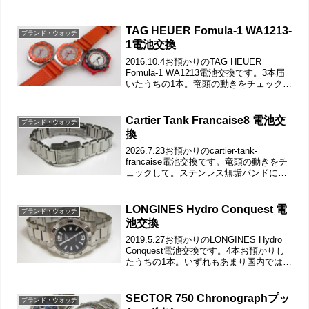
みで、一般に受け付ける事はありませ
ん。竜頭の動きをチェックして。ベゼル
のダイヤが輝きます。文字盤のきらび...
TAG HEUER Fomula-1 WA1213-
ブランド・ウォッチ
1電池交換
2016.10.4お預かりのTAG HEUER
Fomula-1 WA1213電池交換です。3本届
いたうちの1本。竜頭の動きをチェックし
て。遊び革の状態もチェックします。裏
蓋はスクリューバックで裏蓋記載。裏蓋
の裏側もチェックして。これがムー...
Cartier Tank Francaise8 電池交
ブランド・ウォッチ
換
2026.7.23お預かりのcartier-tank-
francaise電池交換です。竜頭の動きをチ
ェックして。ステンレス無垢バンドに両
開きバックル。裏蓋は4本ネジで留まって
いて裏蓋記載。裏蓋の裏側もチェックし
て。これがムーブメントで。ムー...
LONGINES Hydro Conquest 電
ブランド・ウォッチ
池交換
2019.5.27お預かりのLONGINES Hydro
Conquest電池交換です。4本お預かりし
たうちの1本。いずれもあまり国内では見
ることが無いモデルばかりですから海外
で売られているモデルとはひと味違った
モデルの存在を知る事になりま...
SECTOR 750 Chronographプッ
ブランド・ウォッチ