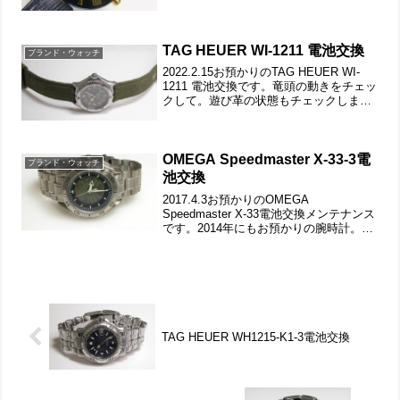
きをチェックして。遊び革の状態もチェ
ックします。裏蓋は4本ネジで留まってい
て裏蓋記載。裏蓋を持ち上げると革ベル
ト...
TAG HEUER WI-1211 電池交換
ブランド・ウォッチ
2022.2.15お預かりのTAG HEUER WI-
1211 電池交換です。竜頭の動きをチェッ
クして。遊び革の状態もチェックしま
す。裏蓋はスクリューバックで裏蓋記
載。裏蓋の裏側もチェックして。これが
ムーブメントで。ムーブメント拡大。ケ
ース...
OMEGA Speedmaster X-33-3電
ブランド・ウォッチ
池交換
2017.4.3お預かりのOMEGA
Speedmaster X-33電池交換メンテナンス
です。2014年にもお預かりの腕時計。表
示しておりますが「秒飛び運針」ですか
ら電池切れサイン。竜頭の動きをチェッ
クして。チタン無垢バンドに三つ折れプ
ッ...
TAG HEUER WH1215-K1-3電池交換