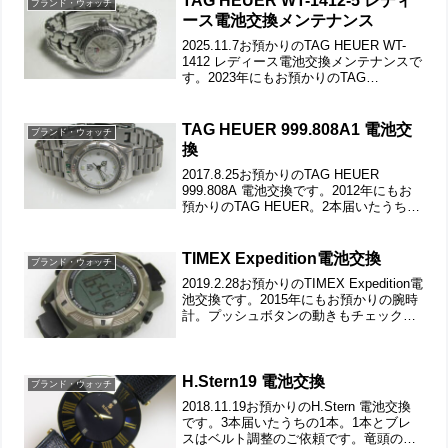
TAG HEUER WT-1412-5 レディ
ブランド・ウォッチ
ース電池交換メンテナンス
2025.11.7お預かりのTAG HEUER WT-
1412 レディース電池交換メンテナンスで
す。2023年にもお預かりのTAG
HEUER。竜頭の動きをチェックして。ス
テンレス無垢バンドに三つ折れダブルロ
ック。ラグ部の汚れもチェックしま...
TAG HEUER 999.808A1 電池交
ブランド・ウォッチ
換
2017.8.25お預かりのTAG HEUER
999.808A 電池交換です。2012年にもお
預かりのTAG HEUER。2本届いたうちの
1本。綺麗な状態ですからどちらも洗浄は
不要でしょう。竜頭の動きをチェックし
て。ステンレス無垢バンドに...
TIMEX Expedition電池交換
ブランド・ウォッチ
2019.2.28お預かりのTIMEX Expedition電
池交換です。2015年にもお預かりの腕時
計。プッシュボタンの動きもチェックし
て。中央のELライト点灯用は埋められて
おります。裏蓋は4本ネジで留まっていて
裏蓋記載。裏蓋の裏側もチェ...
H.Stern19 電池交換
ブランド・ウォッチ
2018.11.19お預かりのH.Stern 電池交換
です。3本届いたうちの1本。1本とブレ
スはベルト調整のご依頼です。竜頭の動