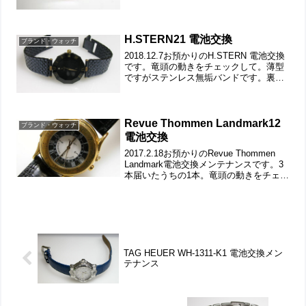
しております」。「You tubeでも紹介し
ております」←（You tubeへ飛んで普通
の音量）下の埋め...
H.STERN21 電池交換
ブランド・ウォッチ
2018.12.7お預かりのH.STERN 電池交換
です。竜頭の動きをチェックして。薄型
ですがステンレス無垢バンドです。裏蓋
は4本ネジで留まっていて裏蓋記載。コマ
の端が折れ曲がっており解消もご依頼で
す。これは強引に力で戻すしかありませ
ん。片...
Revue Thommen Landmark12
ブランド・ウォッチ
電池交換
2017.2.18お預かりのRevue Thommen
Landmark電池交換メンテナンスです。3
本届いたうちの1本。竜頭の動きをチェッ
クして。遊び革の状態もチェックしま
す。裏蓋は”はめ込みタイプ”で裏蓋記
載。裏蓋の裏側もチェックして。こ...
TAG HEUER WH-1311-K1 電池交換メン
テナンス