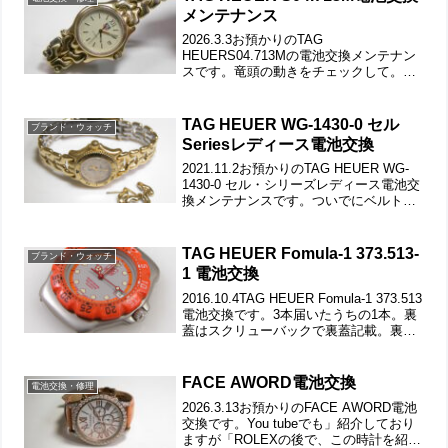
メンテナンス
2026.3.3お預かりのTAG
HEUERS04.713Mの電池交換メンテナン
スです。竜頭の動きをチェックして。ス
テンレス無垢バンドに三つ折れダブルロ
ック。微調整位置をチェックします。バ
ックルの汚れもチェックします。裏蓋は
TAG HEUER WG-1430-0 セル
ブランド・ウォッチ
スクリューバック...
Seriesレディース電池交換
2021.11.2お預かりのTAG HEUER WG-
1430-0 セル・シリーズレディース電池交
換メンテナンスです。ついでにベルト調
整「2コマ外し」もご依頼です。2本届い
たうちのもう1本は「TAG
HEUER934.208」竜頭の動きをチ...
TAG HEUER Fomula-1 373.513-
ブランド・ウォッチ
1 電池交換
2016.10.4TAG HEUER Fomula-1 373.513
電池交換です。3本届いたうちの1本。裏
蓋はスクリューバックで裏蓋記載。裏蓋
の裏側もチェックして。これがムーブメ
ントで。ムーブメント拡大。ケースの汚
れを拭き取り電池格納部...
FACE AWORD電池交換
電池交換・修理
2026.3.13お預かりのFACE AWORD電池
交換です。You tubeでも」紹介しており
ますが「ROLEXの後で、この時計を紹介