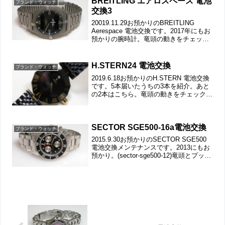
BREITLING エアロスペース 電池
ブランド・ウォッチ
交換3
20019.11.29お預かりのBREITLING
Aerespace 電池交換です。2017年にもお
預かりの腕時計。竜頭の動きをチェック
して。チタン板巻きバンドに三つ折れバ
ックル。裏蓋の裏側もチェックして。こ
れがムーブメントで。ムーブメン...
H.STERN24 電池交換
ブランド・ウォッチ
2019.6.18お預かりのH.STERN 電池交換
です。5本届いたうちの3本を紹介。あと
の2本はこちら。竜頭の動きをチェックし
て。裏蓋は4本ネジで留まっていて裏蓋記
載。裏蓋の裏側もチェックして。これが
ムーブメントで。ケースの汚れを拭き取
り...
SECTOR SGE500-16a電池交換
ブランド・ウォッチ
2015.9.30お預かりのSECTOR SGE500
電池交換メンテナンスです。2013にもお
預かり。(sector-sge500-12)竜頭とプッシ
ュボタンの動きをチェックして。ステン
レス無垢バンドに三つ折れダブルロッ
ク。ブレスの接着が外...