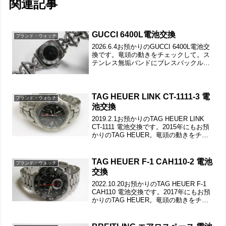
関連記事
GUCCI 6400L電池交換
ブランド・ウォッチ
2026.6.4お預かりのGUCCI 6400L電池交
換です。竜頭の動きをチェックして。ス
テンレス無垢バンドにブレスバックル。
裏蓋は”はめ込みタイプ”で裏蓋記載。裏
蓋の裏側もチェックして。裏蓋を開ける
とスペーサーがムーブメントを覆ってお
りま...
TAG HEUER LINK CT-1111-3 電
ブランド・ウォッチ
池交換
2019.2.1お預かりのTAG HEUER LINK
CT-1111 電池交換です。2015年にもお預
かりのTAG HEUER。竜頭の動きをチェ
ックして。ステンレス無垢バンドに三つ
折れダブルロック。裏蓋はスクリューバ
ックで裏蓋記載。裏蓋の...
TAG HEUER F-1 CAH110-2 電池
ブランド・ウォッチ
交換
2022.10.20お預かりのTAG HEUER F-1
CAH110 電池交換です。2017年にもお預
かりのTAG HEUER。竜頭の動きをチェ
ックして。ステンレス無垢バンドに三つ
折れダブルロック。微調整位置をチェッ
クします。裏蓋はスクリ...