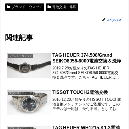
ブランド・ウォッチ
電池交換・修理
akiyose
関連記事
TAG HEUER 374.508/Grand
ブランド・ウォッチ
SEIKO8J56-8000電池交換＆洗浄
2019.7.28お預かりのTAG HEUER
374.508/Grand SEIKO8J56-8000電池交
換＆洗浄です。こちらTAG HEUERは洗
浄コースでのご依頼ですが、汚れも無く
「電池交換のみ（洗浄なし）1.550円コー
ス」。とな...
TISSOT TOUCH2電池交換
ブランド・ウォッチ
2016.12.20お預かりのTISSOT TOUCH電
池交換メンテナンスでご依頼です。この
モデルは一応は「受付不可」としており
ますが状態次第では受けております。プ
ッシュボタンの動きもチェックして。ス
テンレス無垢バンドに三つ折れプッシュ
バッ...
TAG HEUER WH1215-K1-3電池
ブランド・ウォッチ