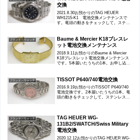
交換
2021.8.30お預かりのTAG HEUER
WH1215-K1 電池交換メンテナンスで
す。竜頭の動きをチェックして。ステン
レス無垢バンドに三つ折れダブルロッ
ク。微調整位置をチェックします。バッ
クルの汚れから「要・洗浄」ですね。裏
Baume & Mercier K18ブレスレ
ブランド・ウォッチ
蓋はスク...
ット電池交換メンテナンス
2018.9.11お預かりのBaume & Mercier
K18ブレスレット電池交換メンテナンス
です。5本届いたうちの1本。お申し込み
時点で写真は無く、時計名と希望作業の
羅列。これでは具体的な作業が頭に浮か
ばず、受付出来るかどうかの判断が...
TISSOT P640/740電池交換
ブランド・ウォッチ
2016.9.19お預かりのTISSOT P640/740
電池交換です。2本届いたうちの1本。竜
頭の動きをチェックして。ステンレス無
垢バンドに三つ折れダブルロック。微調
整位置をチェックします。バックルの汚
れは拭き取って。裏蓋はスクリューバ
ッ...
TAG HEUER WG-
ブランド・ウォッチ
131B2/SWATCH/Swiss Military
電池交換
2020.12.12お預かりのTAG HEUER WG-